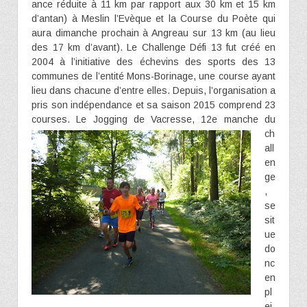
ance réduite à 11 km par rapport aux 30 km et 15 km
d’antan) à Meslin l’Evèque et la Course du Poète qui
aura dimanche prochain à Angreau sur 13 km (au lieu
des 17 km d’avant). Le Challenge Défi 13 fut créé en
2004 à l’initiative des échevins des sports des 13
communes de l’entité Mons-Borinage, une course ayant
lieu dans chacune d’entre elles. Depuis, l’organisation a
pris son indépendance et sa saison 2015 comprend 23
courses. Le Jogging de
Vacresse, 12e manche du
ch
all
en
ge
,
se
sit
ue
do
nc
en
pl
ei