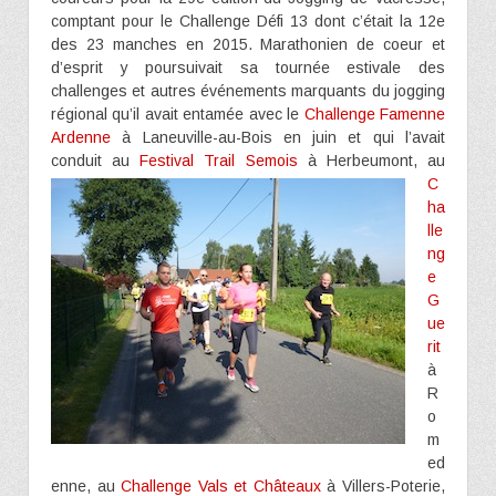
comptant pour le Challenge Défi 13 dont c’était la 12e
des 23 manches en 2015. Marathonien de coeur et
d’esprit y poursuivait sa tournée estivale des
challenges et autres événements marquants du jogging
régional qu’il avait entamée avec le
Challenge Famenne
Ardenne
à Laneuville-au-Bois en juin et qui l’avait
conduit au
Festival Trail Semois
à
Herbeumont, au
C
ha
lle
ng
e
G
ue
rit
à
R
o
m
ed
enne, au
Challenge Vals et Châteaux
à Villers-Poterie,