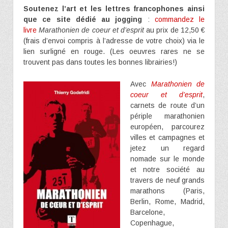
Soutenez l’art et les lettres francophones ainsi
que ce site dédié au jogging
:
commandez le
livre
Marathonien de coeur et d’esprit
au prix de 12,50 €
(frais d’envoi compris à l’adresse de votre choix) via le
lien surligné en rouge. (Les oeuvres rares ne se
trouvent pas dans toutes les bonnes librairies!)
Avec
Marathonien de
coeur et d’esprit
,
carnets de route d’un
périple marathonien
européen, parcourez
villes et campagnes et
jetez un regard
nomade sur le monde
et notre société au
travers de neuf grands
marathons (Paris,
Berlin, Rome, Madrid,
Barcelone,
Copenhague,