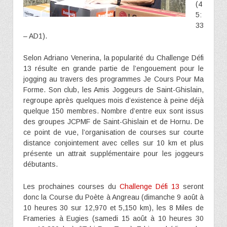
(4
5:
33
– AD1).
Selon Adriano Venerina, la popularité du Challenge Défi
13 résulte en grande partie de l’engouement pour le
jogging au travers des programmes Je Cours Pour Ma
Forme. Son club, les Amis Joggeurs de Saint-Ghislain,
regroupe après quelques mois d’existence à peine déjà
quelque 150 membres. Nombre d’entre eux sont issus
des groupes JCPMF de Saint-Ghislain et de Hornu. De
ce point de vue, l’organisation de courses sur courte
distance conjointement avec celles sur 10 km et plus
présente un attrait supplémentaire pour les joggeurs
débutants.
Les prochaines courses du
Challenge Défi 13
seront
donc la Course du Poète à Angreau (dimanche 9 août à
10 heures 30 sur 12,970 et 5,150 km), les 8 Miles de
Frameries à Eugies (samedi 15 août à 10 heures 30