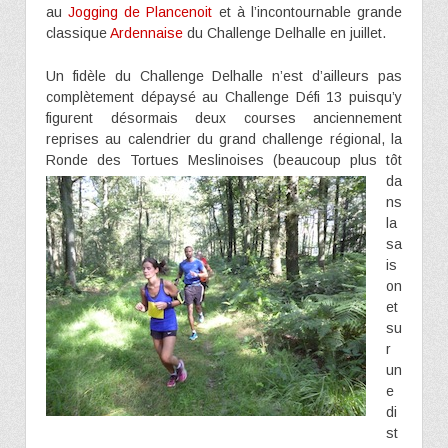
au
Jogging de Plancenoit
et à l’incontournable grande
classique
Ardennaise
du Challenge Delhalle en juillet.
Un fidèle du Challenge Delhalle n’est d’ailleurs pas
complètement dépaysé au Challenge Défi 13 puisqu’y
figurent désormais deux courses anciennement
reprises au calendrier du grand challenge régional, la
Ronde des Tortues
Meslinoises (beaucoup plus tôt
da
ns
la
sa
is
on
et
su
r
un
e
di
st