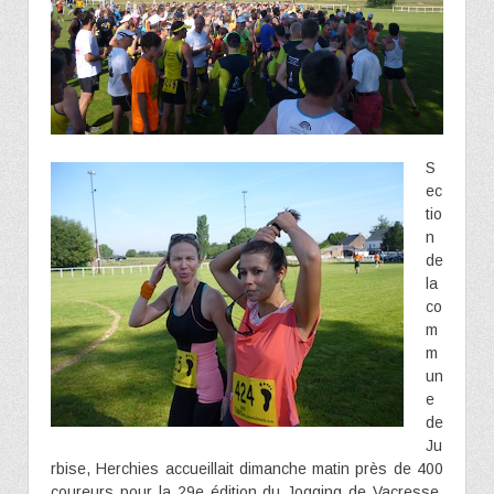
S
ec
tio
n
de
la
co
m
m
un
e
de
Ju
rbise, Herchies accueillait dimanche matin près de 400
coureurs pour la 29e édition du Jogging de Vacresse,