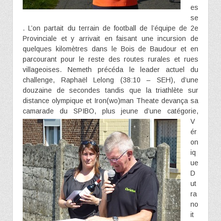
es
se
. L’on partait du terrain de football de l’équipe de 2e
Provinciale et y arrivait en faisant une incursion de
quelques kilomètres dans le Bois de Baudour et en
parcourant pour le reste des routes rurales et rues
villageoises. Nemeth précéda le leader actuel du
challenge, Raphaël Lelong (38:10 – SEH), d’une
douzaine de secondes tandis que la triathlète sur
distance olympique et Iron(wo)man Theate devança sa
camarade du SPIBO, plus jeune d’une
catégorie,
V
ér
on
iq
ue
D
ut
ra
no
it