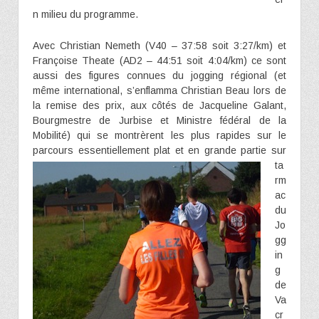
n milieu du programme.
Avec Christian Nemeth (V40 – 37:58 soit 3:27/km) et
Françoise Theate (AD2 – 44:51 soit 4:04/km) ce sont
aussi des figures connues du jogging régional (et
même international, s’enflamma Christian Beau lors de
la remise des prix, aux côtés de Jacqueline Galant,
Bourgmestre de Jurbise et Ministre fédéral de la
Mobilité) qui se montrèrent les plus rapides sur le
parcours essentiellement plat et en
grande partie sur
ta
rm
ac
du
Jo
gg
in
g
de
Va
cr