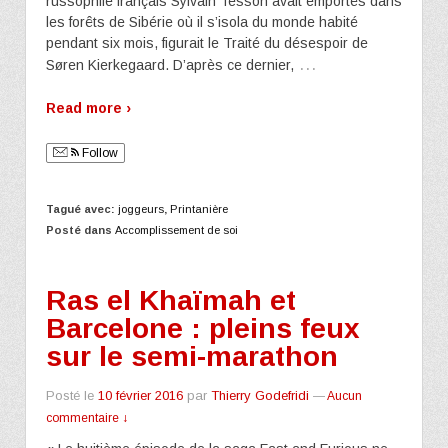
russophile français Sylvain Tesson avait emportés dans
les forêts de Sibérie où il s’isola du monde habité
pendant six mois, figurait le Traité du désespoir de
…
Søren Kierkegaard. D’après ce dernier,
Read more ›
Follow
Tagué avec:
joggeurs
,
Printanière
Posté dans
Accomplissement de soi
Ras el Khaïmah et
Barcelone : pleins feux
sur le semi-marathon
Posté le
10 février 2016
par
Thierry Godefridi
—
Aucun
commentaire ↓