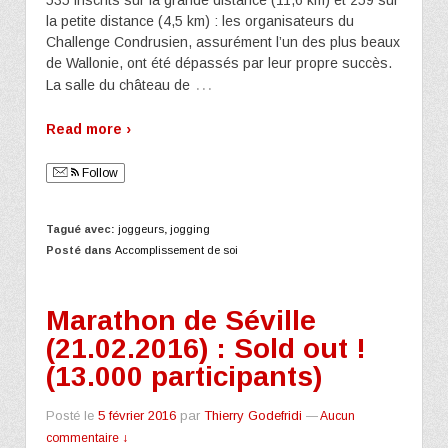
535 inscrits sur la grande distance (11,6 km) et 259 sur
la petite distance (4,5 km) : les organisateurs du
Challenge Condrusien, assurément l’un des plus beaux
de Wallonie, ont été dépassés par leur propre succès.
…
La salle du château de
Read more ›
Follow
Tagué avec:
joggeurs
,
jogging
Posté dans
Accomplissement de soi
Marathon de Séville
(21.02.2016) : Sold out !
(13.000 participants)
Posté le
5 février 2016
par
Thierry Godefridi
—
Aucun
commentaire ↓