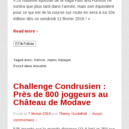
« Le huitième épisode de la saga Fast and Furious ne
sortira que plus tard dans l’année, mais son équivalent
pour ce qui est de la course sur route en sera à sa 10e
…
édition dès ce vendredi 12 février 2016 ! »
Read more ›
Follow
Tagué avec:
Hahner
,
Jeptoo
,
Kiplagat
Posté dans
Actualité
Challenge Condrusien :
Près de 800 joggeurs au
Château de Modave
Posté le
7 février 2016
par
Thierry Godefridi
—
Aucun
commentaire ↓