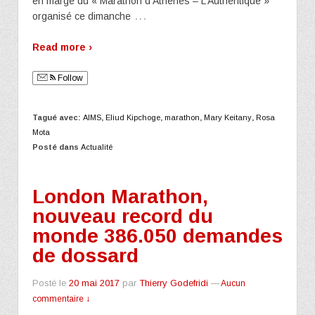
en marge du « Marathon d’Athènes – L’Authentique »
…
organisé ce dimanche
Read more ›
Follow
Tagué avec:
AIMS
,
Eliud Kipchoge
,
marathon
,
Mary Keitany
,
Rosa
Mota
Posté dans
Actualité
London Marathon,
nouveau record du
monde 386.050 demandes
de dossard
Posté le
20 mai 2017
par
Thierry Godefridi
—
Aucun
commentaire ↓