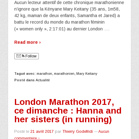
Aucun lecteur attentif de cette chronique marathonienne
n’ignore que la Kényane Mary Keitany (35 ans, 1m58,
42 kg, maman de deux enfants, Samantha et Jared) a
battu le record du monde du marathon féminin
…
(« women only », 2:17:01) au dernier London
Read more ›
Follow
Tagué avec:
marathon
,
marathonien
,
Mary Keitany
Posté dans
Actualité
London Marathon 2017,
ce dimanche : Hanna and
her sisters (in running)
Posté le
21 avril 2017
par
Thierry Godefridi
—
Aucun
commentaire ↓