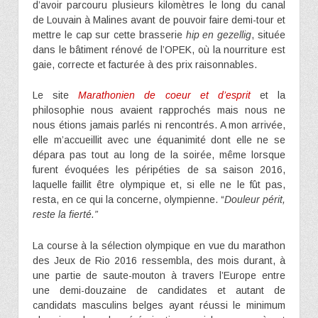
d’avoir parcouru plusieurs kilomètres le long du canal
de Louvain à Malines avant de pouvoir faire demi-tour et
mettre le cap sur cette brasserie
hip en gezellig
, située
dans le bâtiment rénové de l’OPEK, où la nourriture est
gaie, correcte et facturée à des prix raisonnables.
Le site
Marathonien de coeur et d’esprit
et la
philosophie nous avaient rapprochés mais nous ne
nous étions jamais parlés ni rencontrés. A mon arrivée,
elle m’accueillit avec une équanimité dont elle ne se
dépara pas tout au long de la soirée, même lorsque
furent évoquées les péripéties de sa saison 2016,
laquelle faillit être olympique et, si elle ne le fût pas,
resta, en ce qui la concerne, olympienne. “
Douleur périt,
reste la fierté.”
La course à la sélection olympique en vue du marathon
des Jeux de Rio 2016 ressembla, des mois durant, à
une partie de saute-mouton à travers l’Europe entre
une demi-douzaine de candidates et autant de
candidats masculins belges ayant réussi le minimum