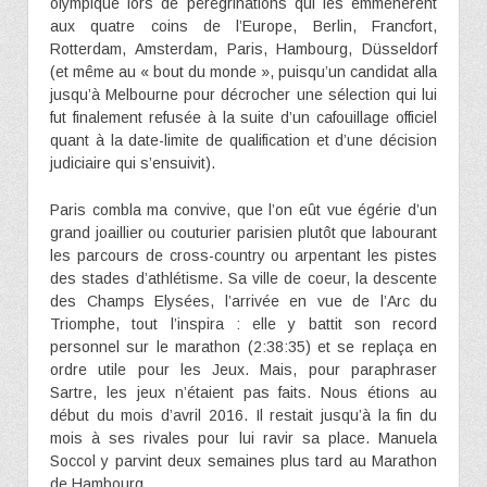
olympique lors de pérégrinations qui les emmenèrent
aux quatre coins de l’Europe, Berlin, Francfort,
Rotterdam, Amsterdam, Paris, Hambourg, Düsseldorf
(et même au « bout du monde », puisqu’un candidat alla
jusqu’à Melbourne pour décrocher une sélection qui lui
fut finalement refusée à la suite d’un cafouillage officiel
quant à la date-limite de qualification et d’une décision
judiciaire qui s’ensuivit).
Paris combla ma convive, que l’on eût vue égérie d’un
grand joaillier ou couturier parisien plutôt que labourant
les parcours de cross-country ou arpentant les pistes
des stades d’athlétisme. Sa ville de coeur, la descente
des Champs Elysées, l’arrivée en vue de l’Arc du
Triomphe, tout l’inspira : elle y battit son record
personnel sur le marathon (2:38:35) et se replaça en
ordre utile pour les Jeux. Mais, pour paraphraser
Sartre, les jeux n’étaient pas faits. Nous étions au
début du mois d’avril 2016. Il restait jusqu’à la fin du
mois à ses rivales pour lui ravir sa place. Manuela
Soccol y parvint deux semaines plus tard au Marathon
de Hambourg.