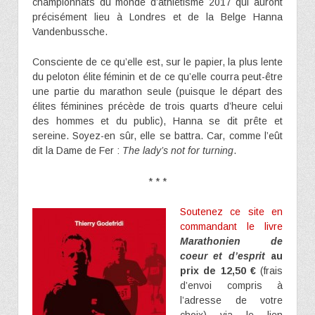
championnats du monde d’athlétisme 2017 qui auront
précisément lieu à Londres et de la Belge Hanna
Vandenbussche.
Consciente de ce qu’elle est, sur le papier, la plus lente
du peloton élite féminin et de ce qu’elle courra peut-être
une partie du marathon seule (puisque le départ des
élites féminines précède de trois quarts d’heure celui
des hommes et du public), Hanna se dit prête et
sereine. Soyez-en sûr, elle se battra. Car, comme l’eût
dit la Dame de Fer :
The lady’s not for turning
.
* * *
Soutenez ce site en
commandant le livre
Marathonien de
coeur et d’esprit
au
prix de 12,50 €
(frais
d’envoi compris à
l’adresse de votre
choix) via le lien