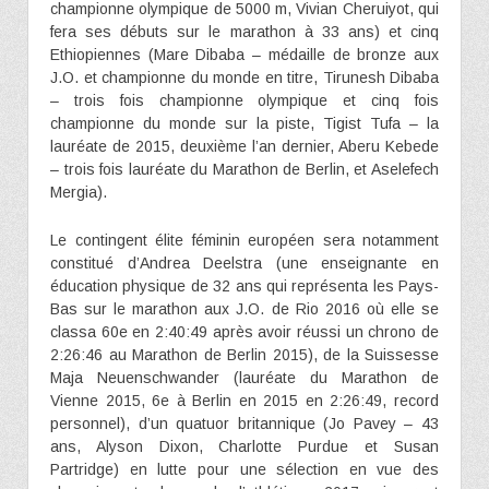
championne olympique de 5000 m, Vivian Cheruiyot, qui
fera ses débuts sur le marathon à 33 ans) et cinq
Ethiopiennes (Mare Dibaba – médaille de bronze aux
J.O. et championne du monde en titre, Tirunesh Dibaba
– trois fois championne olympique et cinq fois
championne du monde sur la piste, Tigist Tufa – la
lauréate de 2015, deuxième l’an dernier, Aberu Kebede
– trois fois lauréate du Marathon de Berlin, et Aselefech
Mergia).
Le contingent élite féminin européen sera notamment
constitué d’Andrea Deelstra (une enseignante en
éducation physique de 32 ans qui représenta les Pays-
Bas sur le marathon aux J.O. de Rio 2016 où elle se
classa 60e en 2:40:49 après avoir réussi un chrono de
2:26:46 au Marathon de Berlin 2015), de la Suissesse
Maja Neuenschwander (lauréate du Marathon de
Vienne 2015, 6e à Berlin en 2015 en 2:26:49, record
personnel), d’un quatuor britannique (Jo Pavey – 43
ans, Alyson Dixon, Charlotte Purdue et Susan
Partridge) en lutte pour une sélection en vue des