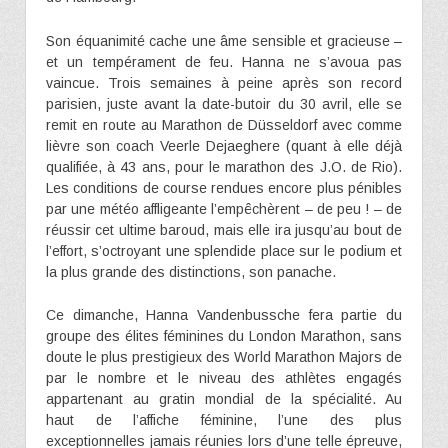
Son équanimité cache une âme sensible et gracieuse –
et un tempérament de feu. Hanna ne s’avoua pas
vaincue. Trois semaines à peine après son record
parisien, juste avant la date-butoir du 30 avril, elle se
remit en route au Marathon de Düsseldorf avec comme
lièvre son coach Veerle Dejaeghere (quant à elle déjà
qualifiée, à 43 ans, pour le marathon des J.O. de Rio).
Les conditions de course rendues encore plus pénibles
par une météo affligeante l’empêchèrent – de peu ! – de
réussir cet ultime baroud, mais elle ira jusqu’au bout de
l’effort, s’octroyant une splendide place sur le podium et
la plus grande des distinctions, son panache.
Ce dimanche, Hanna Vandenbussche fera partie du
groupe des élites féminines du London Marathon, sans
doute le plus prestigieux des World Marathon Majors de
par le nombre et le niveau des athlètes engagés
appartenant au gratin mondial de la spécialité. Au
haut de l’affiche féminine, l’une des plus
exceptionnelles jamais réunies lors d’une telle épreuve,