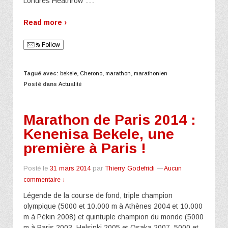
Londres Heathrow
Read more ›
Follow
Tagué avec:
bekele
,
Cherono
,
marathon
,
marathonien
Posté dans
Actualité
Marathon de Paris 2014 :
Kenenisa Bekele, une
première à Paris !
Posté le
31 mars 2014
par
Thierry Godefridi
—
Aucun
commentaire ↓
Légende de la course de fond, triple champion
olympique (5000 et 10.000 m à Athènes 2004 et 10.000
m à Pékin 2008) et quintuple champion du monde (5000
m à Paris 2003, Helsinki 2005 et Osaka 2007, 5000 et