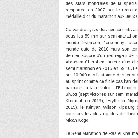
des stars mondiales de la spécial
remportée en 2007 par le regrett
médaille d’or du marathon aux Jeux 
Ce vendredi, six des concurrents a
sous les 59 min sur semi-marathon 
monde érythréen Zersensay Tadesse
monde date de 2010 mais son tem
dernier augure d’un net regain de 
Abraham Cheroben, auteur d’un chr
semi-marathon en 2015 en 59:10. Le
sur 10 000 m à l’automne dernier atte
au sprint comme ce fut le cas l’an d
palmarès à faire valoir : l’Ethiopi
Biwott (sept victoires sur semi-marat
Khaïmah en 2013), l’Erythréen Ngu
2015), le Kényan Wilson Kipsang 
coureurs les plus rapides de l’his
Micah Kogo.
Le Semi-Marathon de Ras el Khaïmah 