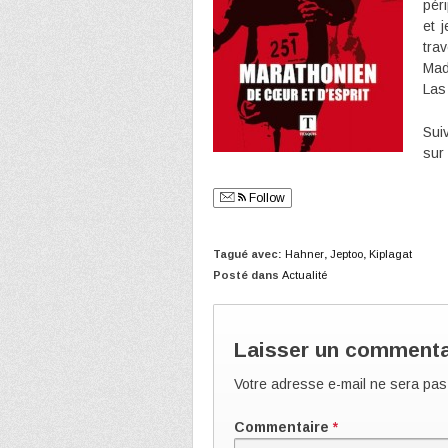
pér
et 
tra
Mad
Las
Su
sur
Follow
Tagué avec:
Hahner
,
Jeptoo
,
Kiplagat
Posté dans
Actualité
Laisser un commenta
Votre adresse e-mail ne sera pas
Commentaire
*