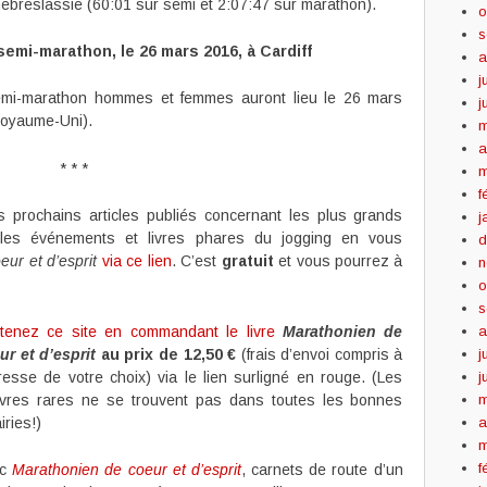
ebreslassie (60:01 sur semi et 2:07:47 sur marathon).
o
s
mi-marathon, le 26 mars 2016, à Cardiff
a
j
mi-marathon hommes et femmes auront lieu le 26 mars
j
 Royaume-Uni).
m
a
* * *
m
f
 prochains articles publiés concernant les plus grands
j
, les événements et livres phares du jogging en vous
d
ur et d’esprit
via ce lien
. C’est
gratuit
et vous pourrez à
n
o
s
tenez ce site en commandant le livre
Marathonien de
a
ur et d’esprit
au prix de 12,50 €
(frais d’envoi compris à
j
dresse de votre choix) via le lien surligné en rouge. (Les
j
vres rares ne se trouvent pas dans toutes les bonnes
m
airies!)
a
m
f
ec
Marathonien de coeur et d’esprit
, carnets de route d’un