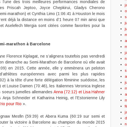
s l’une des trois meilleures performances mondiales de
j
nes Priscah Jeptoo, Joyce Chepkirui, Gladys Cherono
o
emi-marathon) et Cynthia Limo (1:06:41 à Houston le mois
s
urent déjà la distance en moins d’1 heure 07 min ainsi que
j
t Aselefech Mergia sont citées comme favorites pour la
j
m
a
mi-marathon à Barcelone
m
j
 Florence Kiplagat, ne s’alignera toutefois pas vendredi
n
en dimanche au Semi-Marathon de Barcelone où elle avait
o
5:09) en 2015. Cette année, elle y emmènera un peloton
s
é d’athlètes européennes avec parmi les plus rapides
a
) à la tête d’une forte délégation féminine suédoise, les
j
 et Louise Damen (70:46), les Italiennes Veronica Inglese
m
es soeurs jumelles allemandes
Anna (72:12) et Lisa Hahner
a
 Anja Schneider et Katharina Heinig, et l’Estonienne Lily
m
rio pour Rio
».
f
j
egnaw Mesfin (59:39) et Abera Kuma (60:19 sur semi et
d
sputer la victoire à Barcelone au champion du monde 2015
n