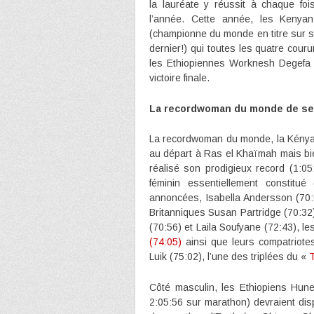
la lauréate y réussit à chaque foi
l’année. Cette année, les Kenya
(championne du monde en titre sur s
dernier!) qui toutes les quatre cour
les Ethiopiennes Worknesh Degefa e
victoire finale.
La recordwoman du monde de se
La recordwoman du monde, la Kényane
au départ à Ras el Khaïmah mais bi
réalisé son prodigieux record (1:0
féminin essentiellement constitu
annoncées, Isabella Andersson (70:02
Britanniques Susan Partridge (70:32)
(70:56) et Laila Soufyane (72:43), l
(74:05)
ainsi que leurs compatriotes
Luik (75:02), l’une des triplées du «
T
Côté masculin, les Ethiopiens Hun
2:05:56 sur marathon) devraient di