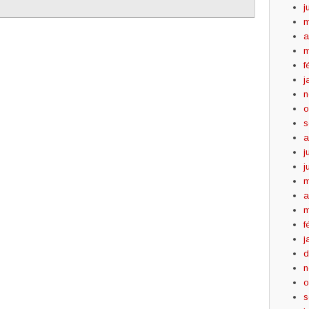
j
m
a
m
f
j
n
o
s
a
j
j
m
a
m
f
j
d
n
o
s