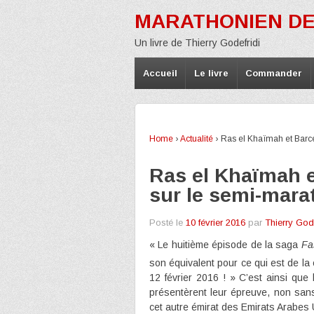
MARATHONIEN DE
Un livre de Thierry Godefridi
Accueil
Le livre
Commander
Home
›
Actualité
›
Ras el Khaïmah et Barce
Ras el Khaïmah e
sur le semi-mara
Posté le
10 février 2016
par
Thierry Gode
« Le huitième épisode de la saga
Fa
son équivalent pour ce qui est de la
12 février 2016 ! » C’est ainsi qu
présentèrent leur épreuve, non san
cet autre émirat des Emirats Arabe