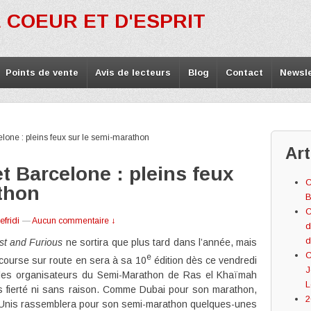
 COEUR ET D'ESPRIT
Points de vente
Avis de lecteurs
Blog
Contact
Newsle
lone : pleins feux sur le semi-marathon
Art
t Barcelone : pleins feux
C
thon
B
C
fridi
—
Aucun commentaire ↓
d
d
st and Furious
ne sortira que plus tard dans l’année, mais
C
e
 course sur route en sera à sa 10
édition dès ce vendredi
J
e les organisateurs du Semi-Marathon de Ras el Khaïmah
L
s fierté ni sans raison. Comme Dubai pour son marathon,
2
s Unis rassemblera pour son semi-marathon quelques-unes