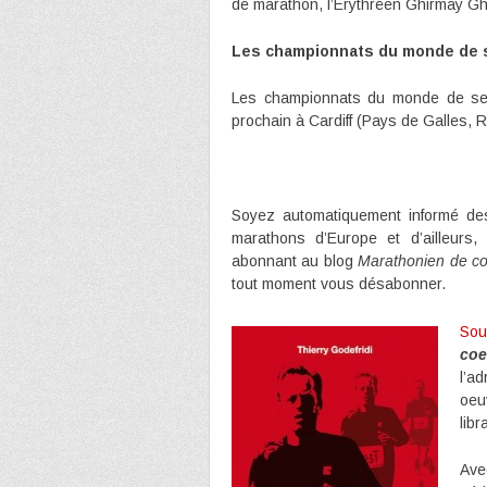
de marathon, l’Erythréen Ghirmay Gh
Les championnats du monde de se
Les championnats du monde de se
prochain à Cardiff (Pays de Galles,
Soyez automatiquement informé des
marathons d’Europe et d’ailleurs
abonnant au blog
Marathonien de coe
tout moment vous désabonner.
Sou
coe
l’a
oeu
libr
Av