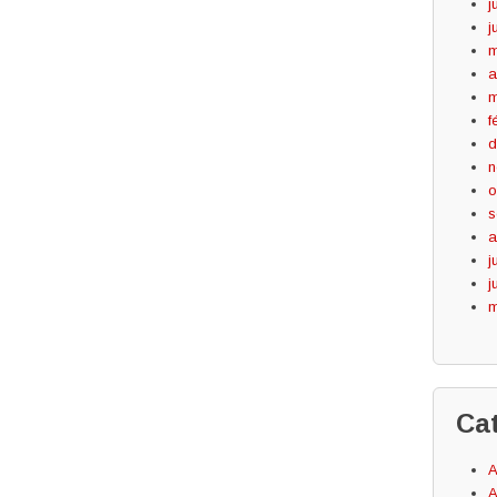
j
j
m
a
m
f
d
n
o
s
a
j
j
m
Ca
A
A