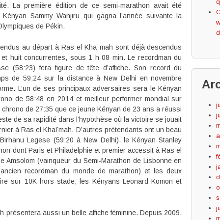
q
ité. La première édition de ce semi-marathon avait été
C
é Kényan Sammy Wanjiru qui gagna l’année suivante la
w
Olympiques de Pékin.
d
ttendus au départ à Ras el Khaïmah sont déjà descendus
et huit concurrentes, sous 1 h 08 min. Le recordman du
 (58:23) fera figure de tête d’affiche. Son record du
ps de 59:24 sur la distance à New Delhi en novembre
Ar
forme. L’un de ses principaux adversaires sera le Kényan
ono de 58:48 en 2014 et meilleur performer mondial sur
j
 chrono de 27:35 que ce jeune Kényan de 23 ans a réussi
j
ste de sa rapidité dans l’hypothèse où la victoire se jouait
m
ernier à Ras el Khaïmah. D’autres prétendants ont un beau
a
en Birhanu Legese (59:20 à New Delhi), le Kényan Stanley
m
hon dont Paris et Philadelphie et premier accessit à Ras el
f
se Amsolom (vainqueur du Semi-Marathon de Lisbonne en
j
(ancien recordman du monde de marathon) et les deux
d
toire sur 10K hors stade, les Kényans Leonard Komon et
o
s
j
présentera aussi un belle affiche féminine. Depuis 2009,
m