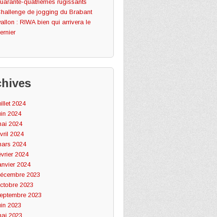
uarante-quatrièmes rugissants
hallenge de jogging du Brabant
allon : RIWA bien qui arrivera le
ernier
chives
uillet 2024
uin 2024
ai 2024
vril 2024
ars 2024
évrier 2024
anvier 2024
écembre 2023
ctobre 2023
eptembre 2023
uin 2023
ai 2023