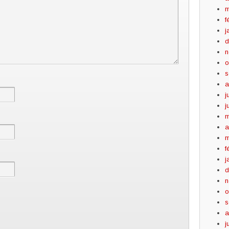
m
f
j
d
n
o
s
a
j
j
m
a
m
f
j
d
n
o
s
a
j