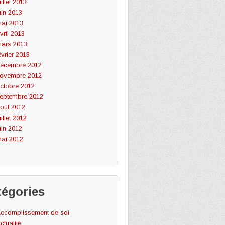
uillet 2013
uin 2013
ai 2013
vril 2013
ars 2013
évrier 2013
écembre 2012
ovembre 2012
ctobre 2012
eptembre 2012
oût 2012
uillet 2012
uin 2012
ai 2012
tégories
ccomplissement de soi
ctualité