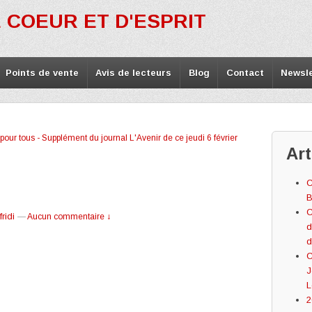
 COEUR ET D'ESPRIT
Points de vente
Avis de lecteurs
Blog
Contact
Newsle
pour tous - Supplément du journal L'Avenir de ce jeudi 6 février
Art
C
B
C
ridi
—
Aucun commentaire ↓
d
d
C
J
L
2