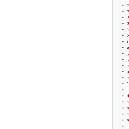
m
f
j
d
n
o
s
a
j
j
m
a
m
f
j
d
n
o
s
a
j