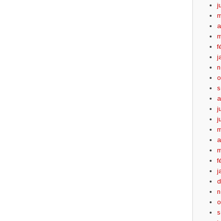
j
m
a
m
f
j
n
o
s
a
j
j
m
a
m
f
j
d
n
o
s