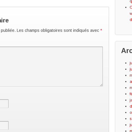
q
C
w
ire
d
 publiée.
Les champs obligatoires sont indiqués avec
*
Ar
j
j
m
a
m
f
j
d
o
s
j
m