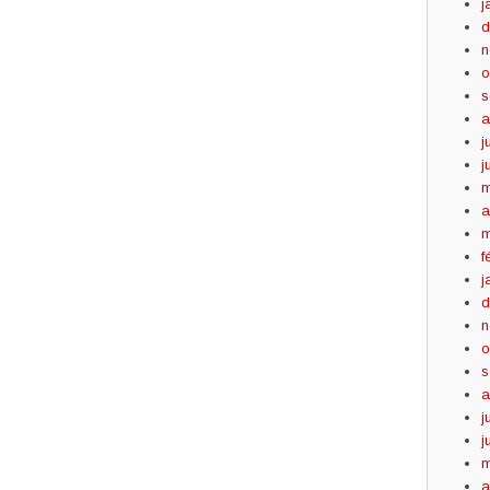
j
d
n
o
s
a
j
j
m
a
m
f
j
d
n
o
s
a
j
j
m
a