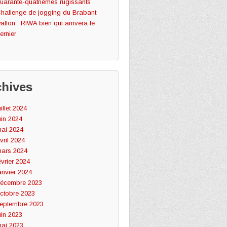
uarante-quatrièmes rugissants
hallenge de jogging du Brabant
allon : RIWA bien qui arrivera le
ernier
chives
uillet 2024
uin 2024
ai 2024
vril 2024
ars 2024
évrier 2024
anvier 2024
écembre 2023
ctobre 2023
eptembre 2023
uin 2023
ai 2023