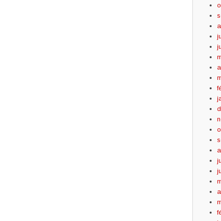
o
s
a
j
j
m
a
m
f
j
d
n
o
s
a
j
j
m
a
m
f