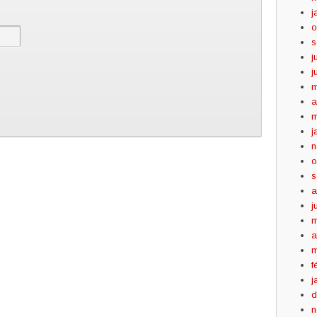
j
o
s
j
j
m
a
m
j
n
o
s
a
j
m
a
m
f
j
d
n