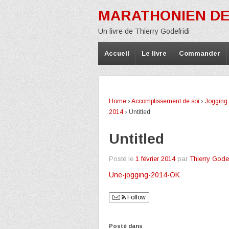
MARATHONIEN DE
Un livre de Thierry Godefridi
Accueil
Le livre
Commander
Home
›
Accomplissement de soi
›
Jogging 
2014
›
Untitled
Untitled
Posté le
1 février 2014
par
Thierry Godef
Une-jogging-2014-OK
Follow
Posté dans