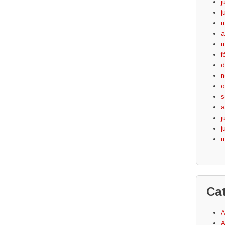
j
j
m
a
m
f
d
n
o
s
a
j
j
m
Ca
A
A