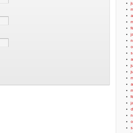
j
m
a
m
f
j
n
o
s
a
j
j
m
a
m
f
j
d
n
o
s