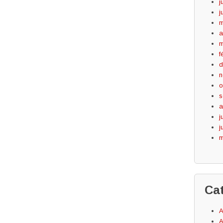
j
j
m
a
m
f
d
n
o
s
a
j
j
m
Ca
A
A