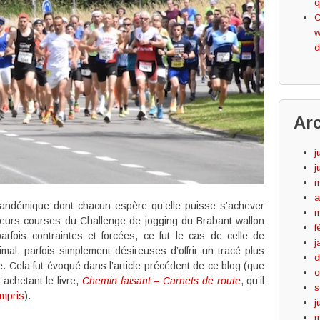
q
C
w
d
Ar
j
j
m
a
pandémique dont chacun espère qu’elle puisse s’achever
m
ieurs courses du Challenge de jogging du Brabant wallon
f
arfois contraintes et forcées, ce fut le cas de celle de
j
mal, parfois simplement désireuses d’offrir un tracé plus
d
e. Cela fut évoqué dans l’article précédent de ce blog (que
o
achetant le livre,
Chemin faisant – Carnets de route
, qu’il
s
ompris
).
j
m