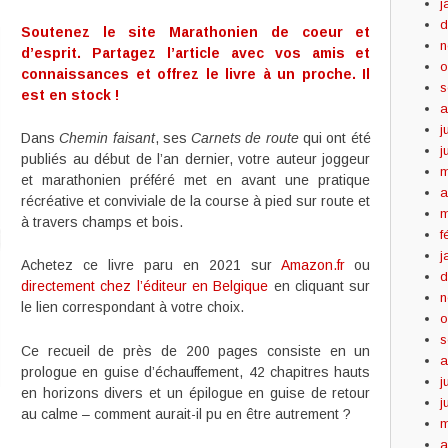
j
d
Soutenez le site Marathonien de coeur et
n
d’esprit. Partagez l’article avec vos amis et
o
connaissances et offrez le livre à un proche. Il
s
est en stock !
a
j
Dans
Chemin faisant
, ses
Carnets de route
qui ont été
j
publiés au début de l’an dernier, votre auteur joggeur
m
et marathonien préféré met en avant une pratique
a
récréative et conviviale de la course à pied sur route et
m
à travers champs et bois.
f
j
Achetez ce livre paru en 2021 sur
Amazon.fr
ou
d
directement chez l’éditeur en Belgique
en cliquant sur
n
le lien correspondant à votre choix.
o
s
Ce recueil de près de 200 pages consiste en un
a
prologue en guise d’échauffement, 42 chapitres hauts
j
en horizons divers et un épilogue en guise de retour
j
au calme – comment aurait-il pu en être autrement ?
m
a