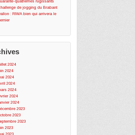
uarante-quatrièmes rugissants
hallenge de jogging du Brabant
allon : RIWA bien qui arrivera le
ernier
chives
uillet 2024
uin 2024
ai 2024
vril 2024
ars 2024
évrier 2024
anvier 2024
écembre 2023
ctobre 2023
eptembre 2023
uin 2023
ai 2023