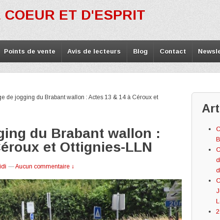
 COEUR ET D'ESPRIT
Points de vente
Avis de lecteurs
Blog
Contact
Newsle
e de jogging du Brabant wallon : Actes 13 & 14 à Céroux et
Art
C
ging du Brabant wallon :
B
Céroux et Ottignies-LLN
C
d
idi
—
Aucun commentaire ↓
d
C
J
L
2