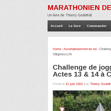
MARATHONIEN DE
Un livre de Thierry Godefridi
Accueil
Le livre
Commander
Home
›
Accomplissement de soi
›
Challeng
Ottignies-LLN
Challenge de jog
Actes 13 & 14 à 
Posté le
21 juin 2022
par
Thierry Godefr