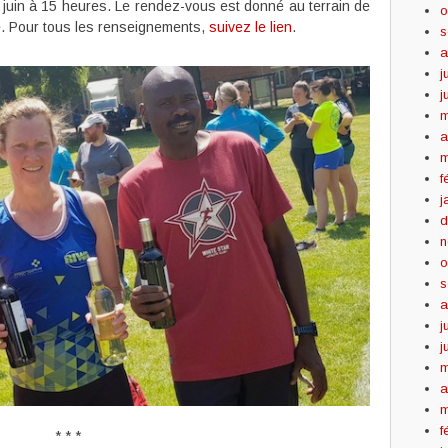
 juin à 15 heures. Le rendez-vous est donné au terrain de
o
e. Pour tous les renseignements,
suivez le lien
.
s
a
j
j
m
a
m
f
j
d
n
o
s
a
j
j
m
a
m
f
* * *