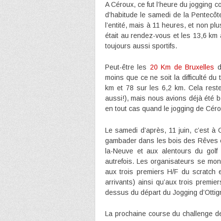
A Céroux, ce fut l’heure du jogging 
d’habitude le samedi de la Pentecôte
l’entité, mais à 11 heures, et non plu
était au rendez-vous et les 13,6 km
toujours aussi sportifs.
Peut-être les
20 Km de Bruxelles
du
moins que ce ne soit la difficulté d
km et 78 sur les 6,2 km. Cela rest
aussi!), mais nous avions déjà été 
en tout cas quand le jogging de Céro
Le samedi d’après, 11 juin, c’est à 
gambader dans les bois des Rêves et
la-Neuve et aux alentours du golf 
autrefois. Les organisateurs se mont
aux trois premiers H/F du scratch
arrivants) ainsi qu’aux trois premie
dessus du départ du Jogging d’Ottig
La prochaine course du challenge de