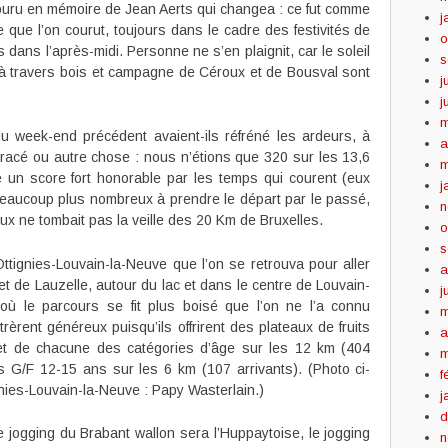
couru en mémoire de Jean Aerts qui changea : ce fut comme
j
 que l’on courut, toujours dans le cadre des festivités de
o
s dans l’après-midi. Personne ne s’en plaignit, car le soleil
s
 à travers bois et campagne de Céroux et de Bousval sont
j
j
m
 week-end précédent avaient-ils réfréné les ardeurs, à
a
u tracé ou autre chose : nous n’étions que 320 sur les 13,6
m
e un score fort honorable par les temps qui courent (eux
j
beaucoup plus nombreux à prendre le départ par le passé,
n
ux ne tombait pas la veille des 20 Km de Bruxelles.
o
s
Ottignies-Louvain-la-Neuve que l’on se retrouva pour aller
a
 de Lauzelle, autour du lac et dans le centre de Louvain-
j
où le parcours se fit plus boisé que l’on ne l’a connu
m
rèrent généreux puisqu’ils offrirent des plateaux de fruits
a
 et de chacune des catégories d’âge sur les 12 km (404
m
rs G/F 12-15 ans sur les 6 km (107 arrivants). (Photo ci-
f
nies-Louvain-la-Neuve : Papy Wasterlain.)
j
d
 jogging du Brabant wallon sera l’Huppaytoise, le jogging
n