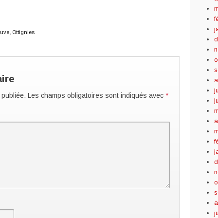
m
f
j
euve
,
Ottignies
d
n
o
s
ire
a
j
 publiée.
Les champs obligatoires sont indiqués avec
*
j
m
a
m
f
j
d
n
o
s
a
j