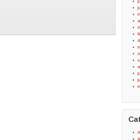
j
j
m
a
m
f
d
n
o
s
a
j
j
m
Ca
A
A