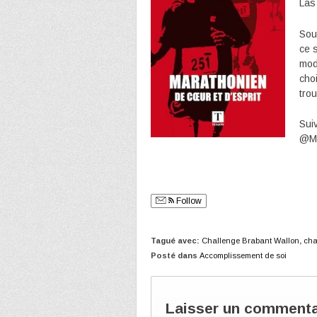
Las
Sout
ce 
mod
choi
tro
Sui
@Ma
Follow
Tagué avec:
Challenge Brabant Wallon
,
cha
Posté dans
Accomplissement de soi
Laisser un commenta