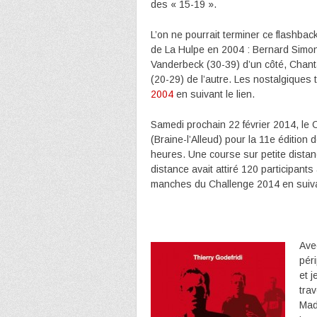
des « 15-19 ».
L’on ne pourrait terminer ce flashb
de La Hulpe en 2004 : Bernard Simon
Vanderbeck (30-39) d’un côté, Chanta
(20-29) de l’autre. Les nostalgiques
2004
en suivant le lien.
Samedi prochain 22 février 2014, le 
(Braine-l’Alleud) pour la 11e édition
heures. Une course sur petite dista
distance avait attiré 120 participant
manches du Challenge 2014 en suiva
Av
pér
et 
tra
Mad