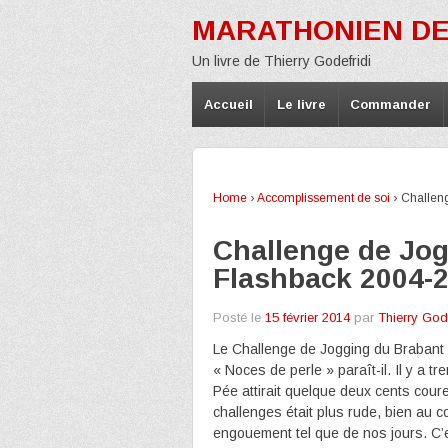
MARATHONIEN DE
Un livre de Thierry Godefridi
Accueil
Le livre
Commander
Home
›
Accomplissement de soi
›
Challen
Challenge de Jog
Flashback 2004-
Posté le
15 février 2014
par
Thierry Gode
Le Challenge de Jogging du Brabant 
« Noces de perle » paraît-il. Il y a 
Pée attirait quelque deux cents cour
challenges était plus rude, bien au c
engouement tel que de nos jours. C’