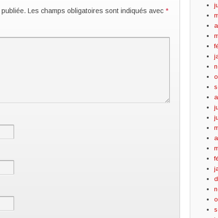
j
 publiée.
Les champs obligatoires sont indiqués avec
*
m
a
m
f
j
n
o
s
a
j
j
m
a
m
f
j
d
n
o
s