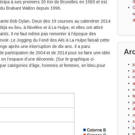
q
articipa à ses premiers 20 Km de Bruxelles en 1983 et est
C
 du Brabant Wallon depuis 1996.
w
d
hante Bob Dylan.
Deux des 19 courses au calendrier 2014
à eu lieu, à Nivelles et à La Hulpe, et elles ont attiré
ants. Il ne faut même pas remonter à l’époque des
voir. Le Jogging du Fond des Ails à La Hulpe faisait cette
nge après une interruption de dix ans. Il a paru
Ar
de participation de 2004 et de 2014 pour se faire une idée
g en l’espace d’une décennie. (Sur le graphique ci-
j
 par catégories d’âge, hommes et femmes, en bleu pour
j
m
a
m
f
j
d
o
s
j
m