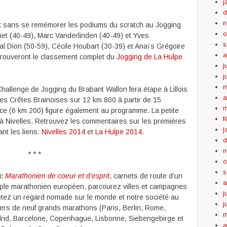
j
d
n
ack sans se remémorer les podiums du scratch au Jogging
o
et (40-49), Marc Vanderlinden (40-49) et Yves
s
l Dion (50-59), Cécile Houbart (30-39) et Anaïs Grégoire
a
 trouveront le classement complet du
Jogging de La Hulpe
j
j
m
Challenge de Jogging du Brabant Wallon fera étape à Lillois
a
 des Crêtes Brainoises sur 12 km 800 à partir de 15
m
nce (6 km 200) figure également au programme. La petite
f
s à Nivelles. Retrouvez les commentaires sur les premières
j
nt les liens:
Nivelles 2014
et
La Hulpe 2014
.
d
n
* * *
o
s
ec
Marathonien de coeur et d’esprit
, carnets de route d’un
a
iple marathonien européen, parcourez villes et campagnes
j
jetez un regard nomade sur le monde et notre société au
j
vers de neuf grands marathons (Paris, Berlin, Rome,
m
rid, Barcelone, Copenhague, Lisbonne, Siebengebirge et
a