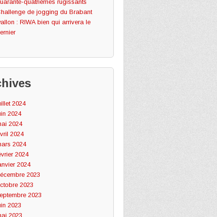
uarante-quatrièmes rugissants
hallenge de jogging du Brabant
allon : RIWA bien qui arrivera le
ernier
chives
uillet 2024
uin 2024
ai 2024
vril 2024
ars 2024
évrier 2024
anvier 2024
écembre 2023
ctobre 2023
eptembre 2023
uin 2023
ai 2023