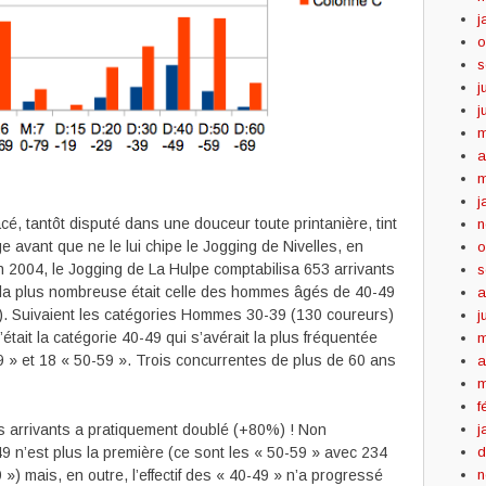
j
o
s
j
j
m
a
m
j
cé, tantôt disputé dans une douceur toute printanière, tint
n
ge avant que ne le lui chipe le Jogging de Nivelles, en
o
En 2004, le Jogging de La Hulpe comptabilisa 653 arrivants
s
 la plus nombreuse était celle des hommes âgés de 40-49
a
l!). Suivaient les catégories Hommes 30-39 (130 coureurs)
j
était la catégorie 40-49 qui s’avérait la plus fréquentée
m
 » et 18 « 50-59 ». Trois concurrentes de plus de 60 ans
a
m
f
j
s arrivants a pratiquement doublé (+80%) ! Non
d
 n’est plus la première (ce sont les « 50-59 » avec 234
n
 ») mais, en outre, l’effectif des « 40-49 » n’a progressé