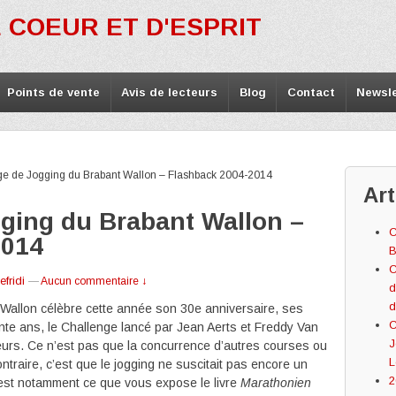
 COEUR ET D'ESPRIT
Points de vente
Avis de lecteurs
Blog
Contact
Newsle
ge de Jogging du Brabant Wallon – Flashback 2004-2014
Art
ging du Brabant Wallon –
C
2014
B
C
fridi
—
Aucun commentaire ↓
d
d
Wallon célèbre cette année son 30e anniversaire, ses
C
trente ans, le Challenge lancé par Jean Aerts et Freddy Van
J
eurs. Ce n’est pas que la concurrence d’autres courses ou
L
ontraire, c’est que le jogging ne suscitait pas encore un
2
est notamment ce que vous expose le livre
Marathonien