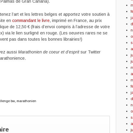
 Palmas de Gran Canaria).
m
f
enez l’art et les lettres belges et apportez votre soutien à
j
site en
commandant le livre
, imprimé en France, au prix
d
ique de 12,50 € (frais d’envoi compris à l’adresse de votre
n
x) via le lien surligné en rouge. (Les oeuvres rares ne se
o
uvent pas dans toutes les bonnes librairies!)
s
a
vez aussi
Marathonien de coeur et d’esprit
sur Twitter
j
rathonience.
j
m
a
m
f
j
d
llenge bw
,
marathonien
n
o
s
a
ire
j