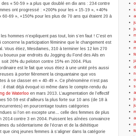
o
 des « 50-59 » a plus que doublé en dix ans : 234 contre
s
 hommes ont progressé : +200% pour les « 15-19 », +40%
a
« 60-69 », +150% pour les plus de 70 ans qui étaient 20 à
j
j
m
 les hommes n’expliquent pas tout, loin s’en faut ! C’est en
a
i concerne la participation féminine que le changement est
m
al. Vous étiez, Mesdames, 310 à terminer les 12 km 270
f
u boueux par endroits du Jogging du Fond des Ails en
j
 soit 26% du peloton contre 15% en 2004. Plus
d
ordinaire est le fait que vous étiez à une unité près aussi
n
euses à porter fièrement la cinquantaine que vos
o
tes à se classer en « 40-49 ». Ce phénomène n’est pas
s
t : il était déjà évoqué ici même dans le compte-rendu du
a
ng de Waterloo
en mars 2013. L’augmentation de l’effectif
j
s 50-59 est d’ailleurs la plus forte sur 10 ans (de 18 à
j
ncurrentes) en pourcentage toutes catégories
m
ndues si l’on en excepte une… celle des femmes de plus
a
 en 2014 contre 3 en 2004. Puissent les aînées convaincre
m
ctimes du sédentarisme de l’écran et de la diététique
f
ent que cinq jeunes femmes à s’aligner dans la catégorie