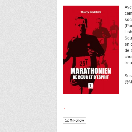
Av
cam
soc
(Pa
Lis
Sout
en 
de 1
cho
tro
Sui
@Ma
.
Follow