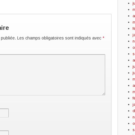
j
m
a
m
ire
f
j
 publiée.
Les champs obligatoires sont indiqués avec
*
n
o
s
a
j
j
m
a
m
f
j
d
n
o
s