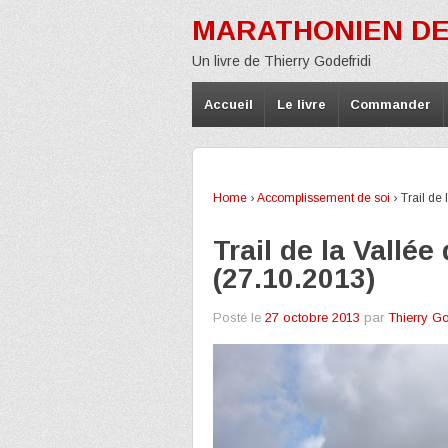
MARATHONIEN DE
Un livre de Thierry Godefridi
Accueil
Le livre
Commander
Home
›
Accomplissement de soi
›
Trail de
Trail de la Vallé
(27.10.2013)
Posté le
27 octobre 2013
par
Thierry Go