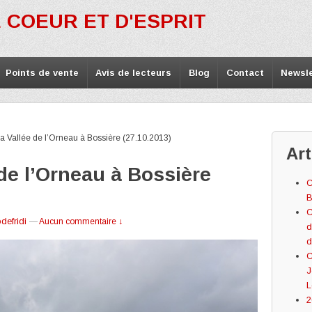
 COEUR ET D'ESPRIT
Points de vente
Avis de lecteurs
Blog
Contact
Newsle
 la Vallée de l’Orneau à Bossière (27.10.2013)
Art
e de l’Orneau à Bossière
C
B
C
defridi
—
Aucun commentaire ↓
d
d
C
J
L
2