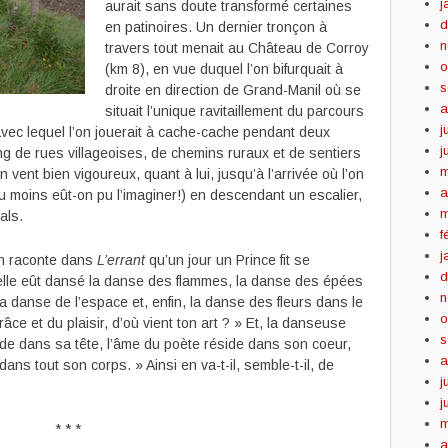
j
aurait sans doute transformé certaines
d
en patinoires. Un dernier tronçon à
n
travers tout menait au Château de Corroy
o
(km 8), en vue duquel l’on bifurquait à
s
droite en direction de Grand-Manil où se
a
situait l’unique ravitaillement du parcours
j
avec lequel l’on jouerait à cache-cache pendant deux
j
ng de rues villageoises, de chemins ruraux et de sentiers
m
vent bien vigoureux, quant à lui, jusqu’à l’arrivée où l’on
a
du moins eût-on pu l’imaginer!) en descendant un escalier,
m
als.
f
j
an raconte dans
L’errant
qu’un jour un Prince fit se
d
lle eût dansé la danse des flammes, la danse des épées
n
la danse de l’espace et, enfin, la danse des fleurs dans le
o
grâce et du plaisir, d’où vient ton art ? » Et, la danseuse
s
ide dans sa tête, l’âme du poète réside dans son coeur,
a
s tout son corps. » Ainsi en va-t-il, semble-t-il, de
j
j
m
* * *
a