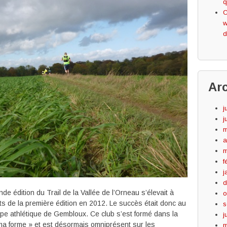
q
C
w
d
Ar
j
j
m
a
m
f
j
d
de édition du Trail de la Vallée de l’Orneau s’élevait à
o
ts de la première édition en 2012. Le succès était donc au
s
pe athlétique de Gembloux. Ce club s’est formé dans la
j
ma forme » et est désormais omniprésent sur les
m