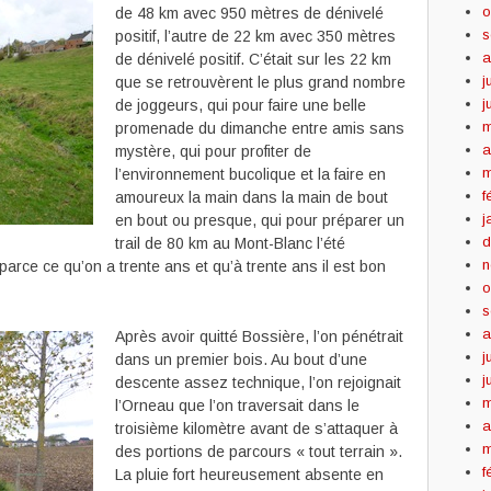
o
de 48 km avec 950 mètres de dénivelé
s
positif, l’autre de 22 km avec 350 mètres
a
de dénivelé positif. C’était sur les 22 km
j
que se retrouvèrent le plus grand nombre
j
de joggeurs, qui pour faire une belle
m
promenade du dimanche entre amis sans
a
mystère, qui pour profiter de
m
l’environnement bucolique et la faire en
f
amoureux la main dans la main de bout
j
en bout ou presque, qui pour préparer un
d
trail de 80 km au Mont-Blanc l’été
n
parce ce qu’on a trente ans et qu’à trente ans il est bon
o
s
a
Après avoir quitté Bossière, l’on pénétrait
j
dans un premier bois. Au bout d’une
j
descente assez technique, l’on rejoignait
m
l’Orneau que l’on traversait dans le
a
troisième kilomètre avant de s’attaquer à
m
des portions de parcours « tout terrain ».
f
La pluie fort heureusement absente en