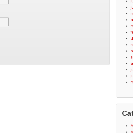
j
j
m
a
m
f
d
n
o
s
a
j
j
m
Ca
A
A