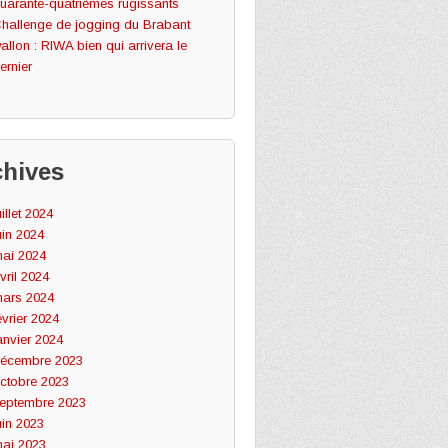
uarante-quatrièmes rugissants
hallenge de jogging du Brabant
allon : RIWA bien qui arrivera le
ernier
chives
uillet 2024
uin 2024
ai 2024
vril 2024
ars 2024
évrier 2024
anvier 2024
écembre 2023
ctobre 2023
eptembre 2023
uin 2023
ai 2023