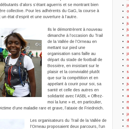
débutants d’alors s’étant aguerris et se montrant bien
j
ère collective. Pour les adhérents du GaG, la course à
o
 un état d’esprit et une ouverture à l’autre.
s
j
Ils le démontrèrent à nouveau
j
dimanche à l’occasion du Trail
m
de la Vallée de l’Orneau en
a
mettant sur pied une
m
organisation sans faille au
j
départ du stade de football de
n
Bossière, en insistant sur le
o
plaisir et la convivialité plutôt
s
que sur la compétition et en
a
appelant à courir pour soi, sa
j
santé et celle des autres en
m
solidarité avec l’ASBL « Offrez-
a
moi la lune » et, en particulier,
m
time d’une maladie rare et grave, l’ataxie de Friedreich.
f
j
d
Les organisateurs du Trail de la Vallée de
n
l’Orneau proposaient deux parcours, l’un