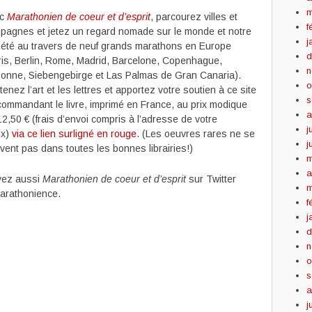
m
ec
Marathonien de coeur et d’esprit
, parcourez villes et
f
pagnes et jetez un regard nomade sur le monde et notre
j
iété au travers de neuf grands marathons en Europe
d
ris, Berlin, Rome, Madrid, Barcelone, Copenhague,
n
bonne, Siebengebirge et Las Palmas de Gran Canaria).
o
enez l’art et les lettres et apportez votre soutien à ce site
s
commandant le livre, imprimé en France, au prix modique
a
2,50 € (frais d’envoi compris à l’adresse de votre
j
ix)
via ce lien surligné en rouge
. (Les oeuvres rares ne se
j
uvent pas dans toutes les bonnes librairies!)
m
a
vez aussi
Marathonien de coeur et d’esprit
sur Twitter
m
rathonience.
f
j
d
n
o
s
a
j