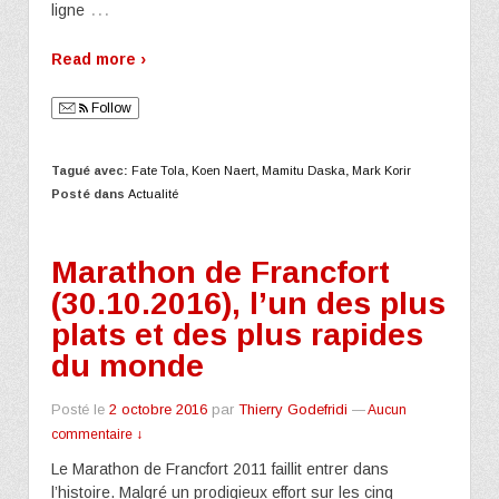
…
ligne
Read more ›
Follow
Tagué avec:
Fate Tola
,
Koen Naert
,
Mamitu Daska
,
Mark Korir
Posté dans
Actualité
Marathon de Francfort
(30.10.2016), l’un des plus
plats et des plus rapides
du monde
Posté le
2 octobre 2016
par
Thierry Godefridi
—
Aucun
commentaire ↓
Le Marathon de Francfort 2011 faillit entrer dans
l’histoire. Malgré un prodigieux effort sur les cinq