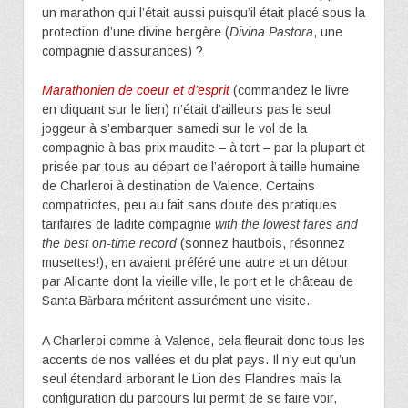
un marathon qui l’était aussi puisqu’il était placé sous la
protection d’une divine bergère (
Divina Pastora
, une
compagnie d’assurances) ?
Marathonien de coeur et d’esprit
(commandez le livre
en cliquant sur le lien) n’était d’ailleurs pas le seul
joggeur à s’embarquer samedi sur le vol de la
compagnie à bas prix maudite – à tort – par la plupart et
prisée par tous au départ de l’aéroport à taille humaine
de Charleroi à destination de Valence. Certains
compatriotes, peu au fait sans doute des pratiques
tarifaires de ladite compagnie
with the lowest fares and
the best on-time record
(sonnez hautbois, résonnez
musettes!), en avaient préféré une autre et un détour
par Alicante dont la vieille ville, le port et le château de
Santa B
rbara méritent assurément une visite.
à
A Charleroi comme à Valence, cela fleurait donc tous les
accents de nos vallées et du plat pays. Il n’y eut qu’un
seul étendard arborant le Lion des Flandres mais la
configuration du parcours lui permit de se faire voir,