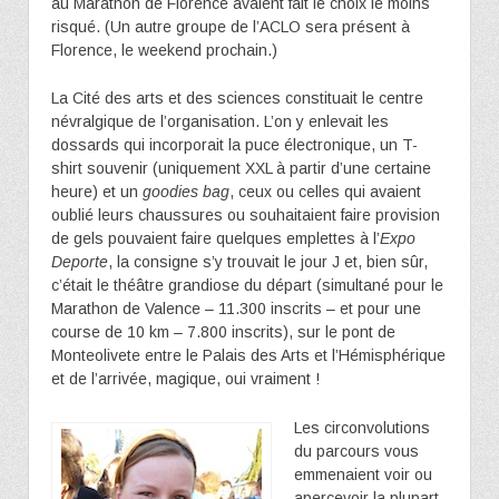
au Marathon de Florence avaient fait le choix le moins
risqué. (Un autre groupe de l’ACLO sera présent à
Florence, le weekend prochain.)
La Cité des arts et des sciences constituait le centre
névralgique de l’organisation. L’on y enlevait les
dossards qui incorporait la puce électronique, un T-
shirt souvenir (uniquement XXL à partir d’une certaine
heure) et un
goodies bag
, ceux ou celles qui avaient
oublié leurs chaussures ou souhaitaient faire provision
de gels pouvaient faire quelques emplettes à l’
Expo
Deporte
, la consigne s’y trouvait le jour J et, bien sûr,
c’était le théâtre grandiose du départ (simultané pour le
Marathon de Valence – 11.300 inscrits – et pour une
course de 10 km – 7.800 inscrits), sur le pont de
Monteolivete entre le Palais des Arts et l’Hémisphérique
et de l’arrivée, magique, oui vraiment !
Les circonvolutions
du parcours vous
emmenaient voir ou
apercevoir la plupart