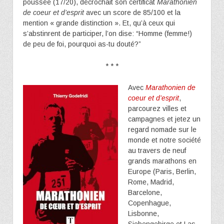
poussée (17/20), décrochait son certificat
Marathonien
de coeur et d’esprit
avec un score de 85/100 et la
mention « grande distinction ». Et, qu’à ceux qui
s’abstinrent de participer, l’on dise: “Homme (femme!)
de peu de foi, pourquoi as-tu douté?”
* * *
Avec
Marathonien de
coeur et d’esprit
,
parcourez villes et
campagnes et jetez un
regard nomade sur le
monde et notre société
au travers de neuf
grands marathons en
Europe (Paris, Berlin,
Rome, Madrid,
Barcelone,
Copenhague,
Lisbonne,
Siebengebirge et Las