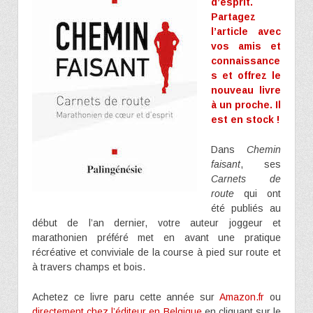
d’esprit.
Partagez
l’article avec
vos amis et
connaissance
s et offrez le
nouveau livre
à un proche. Il
est en stock !
Dans
Chemin
faisant
, ses
Carnets de
route
qui ont
été publiés au
début de l’an dernier, votre auteur joggeur et
marathonien préféré met en avant une pratique
récréative et conviviale de la course à pied sur route et
à travers champs et bois.
Achetez ce livre paru cette année sur
Amazon.fr
ou
directement chez l’éditeur en Belgique
en cliquant sur le