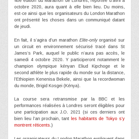
40e édition du Marathon de Londres, reportée d’avril à
octobre 2020, aura quant à elle bien lieu. Du moins,
est-ce ainsi que les organisateurs du London Marathon
ont présenté les choses dans un communiqué datant
de jeudi.
En fait, il s’agira d’un marathon
Elite-only
organisé sur
un circuit en environnement sécurisé tracé dans St
James’s Park, auquel le public n’aura pas accès, le
samedi 4 octobre 2020. Y participeront notamment le
champion olympique kényan Eliud Kipchoge et le
second athlète le plus rapide du monde sur la distance,
l’Ethiopien Kenenisa Bekele, ainsi que la recordwoman
du monde, Brigid Kosgei (Kénya).
La course sera retransmise par la BBC et les
performances réalisées à Londres seront éligibles pour
une participation aux J.O. 2021 (si ces derniers ont
bien lieu l’an prochain, tant
les habitants de Tokyo s’y
montrent réticents
.)
Les organisateurs du London Marathon expliquent dans