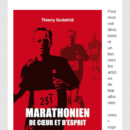
Pour
rece
voir
direc
teme
nt
un
lien
vers
les
articl
es
de
Mar
atho
nien
-
coeu
r-
espr