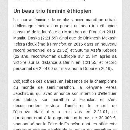
Un beau trio féminin éthiopien
La course féminine de ce plus ancien marathon urbain
d’Allemagne mettra aux prises un beau trio éthiopien
constitué de la lauréate du Marathon de Francfort 2011,
Mamitu Daska (2:21:59) ainsi que de Dinknesh Mekash
Tefera (deuxième à Francfort en 2015 dans un nouveau
record personnel de 2:23:52) et Sutume Asefa Kebede
(22 ans, recordwoman d’Ethiopie sur 25 km après sa
victoire sur la distance à Berlin en 1:21:55, et record
personnel de 2:24:00 sur marathon à Dubai en 2016).
L’objectif de ces dames, en l’absence de la championne
du monde de semi-marathon, la Kényane Peres
Jepchirchir, qui avait annoncé son intention d’effectuer
ses débuts sur marathon à Francfort et s’est
décommandée, restera d’améliorer le record de
l’épreuve établi il y a trois ans en 2:21:01, ce
qui rapporterait à la gagnante un bonus de 30.000 €,
sponsorisé par la Foire de Francfort dont les bâtiments
abriteront comme d’habitude le salon du marathon et