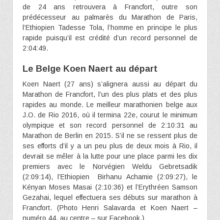
de 24 ans retrouvera à Francfort, outre son
prédécesseur au palmarès du Marathon de Paris,
l’Ethiopien Tadesse Tola, l’homme en principe le plus
rapide puisqu’il est crédité d’un record personnel de
2:04:49.
Le Belge Koen Naert au départ
Koen Naert (27 ans) s’alignera aussi au départ du
Marathon de Francfort, l’un des plus plats et des plus
rapides au monde. Le meilleur marathonien belge aux
J.O. de Rio 2016, où il termina 22e, courut le minimum
olympique et son record personnel de 2:10:31 au
Marathon de Berlin en 2015. S’il ne se ressent plus de
ses efforts d’il y a un peu plus de deux mois à Rio, il
devrait se mêler à la lutte pour une place parmi les dix
premiers avec le Norvégien Weldu Gebretsadik
(2:09:14), l’Ethiopien Birhanu Achamie (2:09:27), le
Kényan Moses Masai (2:10:36) et l’Erythréen Samson
Gezahai, lequel effectuera ses débuts sur marathon à
Francfort. (Photo Henri Salavarda et Koen Naert –
numéro 44, au centre – sur Facebook.)