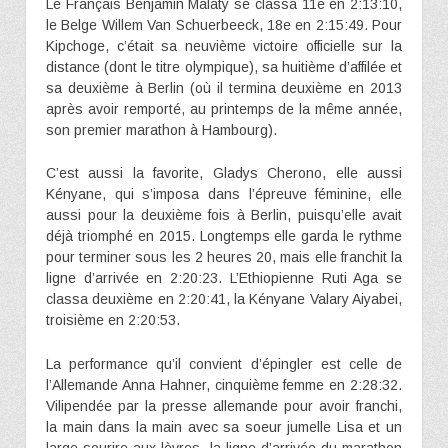
Le Français Benjamin Malaty se classa 11e en 2:13:10,
le Belge Willem Van Schuerbeeck, 18e en 2:15:49. Pour
Kipchoge, c’était sa neuvième victoire officielle sur la
distance (dont le titre olympique), sa huitième d’affilée et
sa deuxième à Berlin (où il termina deuxième en 2013
après avoir remporté, au printemps de la même année,
son premier marathon à Hambourg).
C’est aussi la favorite, Gladys Cherono, elle aussi
Kényane, qui s’imposa dans l’épreuve féminine, elle
aussi pour la deuxième fois à Berlin, puisqu’elle avait
déjà triomphé en 2015. Longtemps elle garda le rythme
pour terminer sous les 2 heures 20, mais elle franchit la
ligne d’arrivée en 2:20:23. L’Ethiopienne Ruti Aga se
classa deuxième en 2:20:41, la Kényane Valary Aiyabei,
troisième en 2:20:53.
La performance qu’il convient d’épingler est celle de
l’Allemande Anna Hahner, cinquième femme en 2:28:32.
Vilipendée par la presse allemande pour avoir franchi,
la main dans la main avec sa soeur jumelle Lisa et un
large sourire aux lèvres, la ligne d’arrivée du marathon