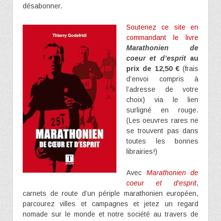
désabonner.
Soutenez ce site en
commandant le livre
Marathonien de
coeur et d’esprit
au
prix de 12,50 €
(frais
d’envoi compris à
l’adresse de votre
choix) via le lien
surligné en rouge.
(Les oeuvres rares ne
se trouvent pas dans
toutes les bonnes
librairies!)
Avec
Marathonien de
coeur et d’esprit
,
carnets de route d’un périple marathonien européen,
parcourez villes et campagnes et jetez un regard
nomade sur le monde et notre société au travers de