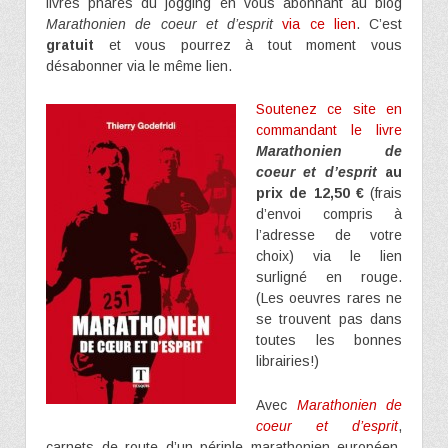
livres phares du jogging en vous abonnant au blog
Marathonien de coeur et d’esprit
via ce lien
. C’est
gratuit
et vous pourrez à tout moment vous
désabonner via le même lien.
Soutenez ce site en
commandant le livre
Marathonien de
coeur et d’esprit
au
prix de 12,50 €
(frais
d’envoi compris à
l’adresse de votre
choix) via le lien
surligné en rouge.
(Les oeuvres rares ne
se trouvent pas dans
toutes les bonnes
librairies!)
Avec
Marathonien de
coeur et d’esprit
,
carnets de route d’un périple marathonien européen,