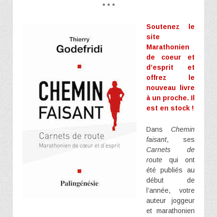
* * *
Soutenez le
site
Marathonien
de coeur et
d’esprit et
offrez le
nouveau livre
à un proche. Il
est en stock !
Dans
Chemin
faisant
, ses
Carnets de
route
qui ont
été publiés au
début de
l’année, votre
auteur joggeur
et marathonien