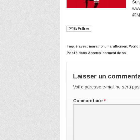
Sui
www
@Ma
Follow
Tagué avec:
marathon
,
marathonien
,
World 
Posté dans
Accomplissement de soi
Laisser un commenta
Votre adresse e-mail ne sera pas
Commentaire
*