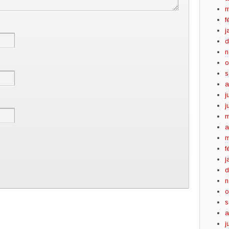
m
f
j
d
n
o
s
a
j
j
m
a
m
f
j
d
n
o
s
a
j