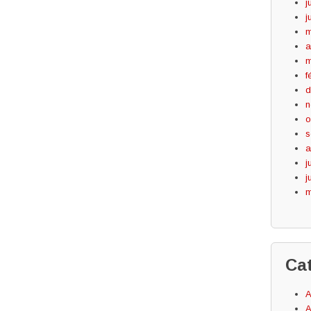
j
j
m
a
m
f
d
n
o
s
a
j
j
m
Ca
A
A