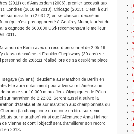
dres (2011) et d’Amsterdam (2006), premier accessit aux
j
, Londres (2010 et 2013), Chicago (2013). C’est là qu’il
o
nnel sur marathon (2:03:52) en se classant deuxième
s
tai (qui n’est pas apparenté à Geoffrey Mutai, lauréat du
j
 la cagnotte de 500.000 US$ récompensant le meilleur
j
en 2011.
m
a
Marathon de Berlin avec un record personnel de 2:05:16
m
l s’y classa deuxième et Franklin Chepkwony (30 ans) se
j
d personnel de 2:06:11 réalisé lors de sa deuxième place
n
o
s
rfe Tsegaye (29 ans), deuxième au Marathon de Berlin en
a
orite. Elle aura notamment pour adversaire l’Américaine
j
e de bronze sur 10.000 m aux Jeux Olympiques de Pékin
m
el sur marathon de 2:22:02. Seront aussi à suivre la
a
arathon d’Osaka et 3e sur marathon aux championnats du
m
Cherono (la championne du monde en titre sur semi-
f
s débuts sur marathon) ainsi que l’Allemande Anna Hahner
j
de Vienne et dont l’objectif sera d’améliorer son record
d
ort en 2013.
n