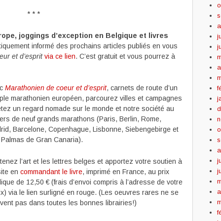
o
* * *
s
a
ope, joggings d’exception en Belgique et livres
j
iquement informé des prochains articles publiés en vous
j
ur et d’esprit
via ce lien
. C’est gratuit et vous pourrez à
m
a
m
ec
Marathonien de coeur et d’esprit
, carnets de route d’un
f
iple marathonien européen, parcourez villes et campagnes
j
jetez un regard nomade sur le monde et notre société au
d
vers de neuf grands marathons (Paris, Berlin, Rome,
n
rid, Barcelone, Copenhague, Lisbonne, Siebengebirge et
o
 Palmas de Gran Canaria).
s
a
j
enez l’art et les lettres belges et apportez votre soutien à
j
site en
commandant le livre
, imprimé en France, au prix
m
ique de 12,50 € (frais d’envoi compris à l’adresse de votre
a
x) via le lien surligné en rouge. (Les oeuvres rares ne se
m
uvent pas dans toutes les bonnes librairies!)
f