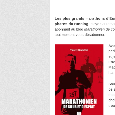
Les plus grands marathons d’Eur
phares du running
: soyez automat
abonnant au blog
Marathonien de coe
tout moment vous désabonner.
Av
pér
et 
tra
Mad
Las
Sout
ce 
mod
choi
tro