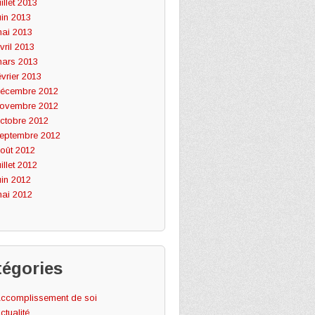
uillet 2013
uin 2013
ai 2013
vril 2013
ars 2013
évrier 2013
écembre 2012
ovembre 2012
ctobre 2012
eptembre 2012
oût 2012
uillet 2012
uin 2012
ai 2012
tégories
ccomplissement de soi
ctualité