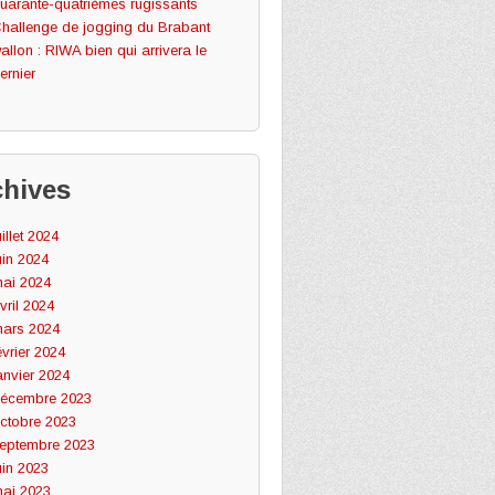
uarante-quatrièmes rugissants
hallenge de jogging du Brabant
allon : RIWA bien qui arrivera le
ernier
chives
uillet 2024
uin 2024
ai 2024
vril 2024
ars 2024
évrier 2024
anvier 2024
écembre 2023
ctobre 2023
eptembre 2023
uin 2023
ai 2023