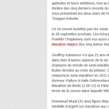
aptitudes et leurs ambitions, tout au
théâtre des cinq derniers records du
vous présentant les deux stars de l’é
Tsegaye Kebede.
Ce ne seront toutefois pas les seuls r
le 28 septembre prochain. Les Kény
Franklin Chepkwony sont eux aussi 
Marathon Majors
(les cinq autres ét
Geoffrey Kamworor n’a que 21 ans 
dans bien d’autres aspects de la vie 
champion du monde de semi-marathon
foulée décidée au reste du peloton. C
remporta le semi-marathon en 2011 à l
donneur d’allure à Haile Gebreselass
Marathon de Berlin (2:06:12) et il fi
terme de la course dans laquelle Wi
Emmanuel Mutai (31 ans) figure depu
médaille d’argent sur marathon aux 