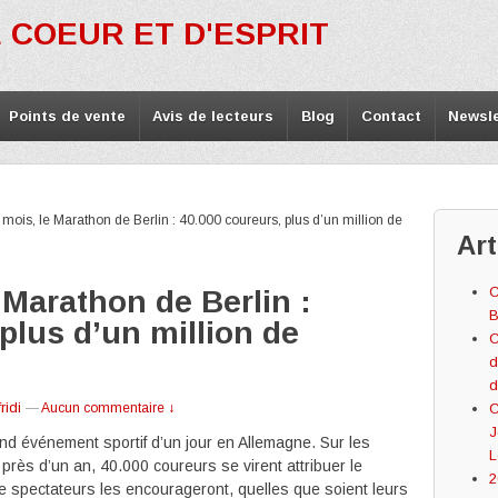
 COEUR ET D'ESPRIT
Points de vente
Avis de lecteurs
Blog
Contact
Newsle
mois, le Marathon de Berlin : 40.000 coureurs, plus d’un million de
Art
C
 Marathon de Berlin :
B
plus d’un million de
C
d
d
ridi
—
Aucun commentaire ↓
C
J
and événement sportif d’un jour en Allemagne. Sur les
L
près d’un an, 40.000 coureurs se virent attribuer le
2
de spectateurs les encourageront, quelles que soient leurs