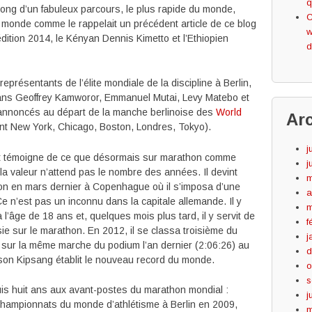
q
 long d’un fabuleux parcours, le plus rapide du monde,
C
 monde comme le rappelait un précédent article de ce blog
w
dition 2014, le Kényan Dennis Kimetto et l’Ethiopien
d
eprésentants de l’élite mondiale de la discipline à Berlin,
ans Geoffrey Kamworor, Emmanuel Mutai, Levy Matebo et
annoncés au départ de la manche berlinoise des
World
Ar
ant New York, Chicago, Boston, Londres, Tokyo).
j
et témoigne de ce que désormais sur marathon comme
j
la valeur n’attend pas le nombre des années. Il devint
m
 en mars dernier à Copenhague où il s’imposa d’une
a
e n’est pas un inconnu dans la capitale allemande. Il y
m
’âge de 18 ans et, quelques mois plus tard, il y servit de
f
ie sur le marathon. En 2012, il se classa troisième du
j
nit sur la même marche du podium l’an dernier (2:06:26) au
d
lson Kipsang établit le nouveau record du monde.
o
s
is huit ans aux avant-postes du marathon mondial :
j
championnats du monde d’athlétisme à Berlin en 2009,
m