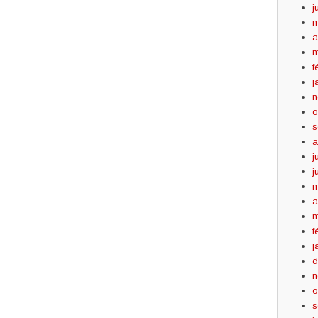
j
m
a
m
f
j
n
o
s
a
j
j
m
a
m
f
j
d
n
o
s