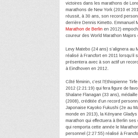
victoires dans les marathons de Lon
marathons de New York (2010 et 2011)
réussit, à 30 ans, son record perso
derrière Dennis Kimetto. Emmanuel Mu
Marathon de Berlin
en 2012) empocha
coureur des World Marathon Majors 
Levy Matebo (24 ans) s’alignera au 
réalisé à Francfort en 2011 lorsqu’i
présentera avec à son actif un recor
à Eindhoven en 2012.
Côté féminin, c’est l’Ethiopienne Ti
2012 (2:21:19) qui fera figure de fav
Shalane Flanagan (33 ans), médaill
(2008), créditée d’un record personn
Japonaise Kayoko Fukushi (2e au M
monde en 2013), la Kényane Gladys 
marathon qui effectuera à Berlin se
qui remporta cette année le Marathon 
personnel (2:27:55) réalisé à Francf