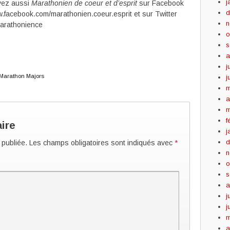
j
vez aussi
Marathonien de coeur et d’esprit
sur Facebook
d
.facebook.com/marathonien.coeur.esprit et sur Twitter
n
rathonience
o
s
a
j
Marathon Majors
j
m
a
m
f
ire
j
d
 publiée.
Les champs obligatoires sont indiqués avec
*
n
o
s
a
j
j
m
a