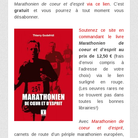
Marathonien de coeur et d’esprit
via ce lien
. C’est
gratuit
et vous pourrez à tout moment vous
désabonner.
Soutenez ce site en
commandant le livre
Marathonien de
coeur et d’esprit
au
prix de 12,50 €
(frais
d’envoi compris à
l’adresse de votre
choix) via le lien
surligné en rouge.
(Les oeuvres rares ne
se trouvent pas dans
toutes les bonnes
librairies!)
Avec
Marathonien de
coeur et d’esprit
,
carnets de route d’un périple marathonien européen,