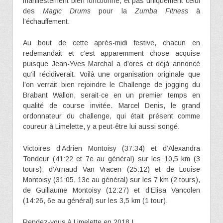
manifestement bien fonctionné, et pas uniquement celui
des
Magic Drums
pour la
Zumba Fitness
à
l’échauffement.
Au bout de cette après-midi festive, chacun en
redemandait et c’est apparemment chose acquise
puisque Jean-Yves Marchal a d’ores et déjà annoncé
qu’il récidiverait. Voilà une organisation originale que
l’on verrait bien rejoindre le Challenge de jogging du
Brabant Wallon, serait-ce en un premier temps en
qualité de course invitée. Marcel Denis, le grand
ordonnateur du challenge, qui était présent comme
coureur à Limelette, y a peut-être lui aussi songé.
Victoires d’Adrien Montoisy (37:34) et d’Alexandra
Tondeur (41:22 et 7e au général) sur les 10,5 km (3
tours), d’Arnaud Van Vracen (25:12) et de Louise
Montoisy (31:05, 13e au général) sur les 7 km (2 tours),
de Guillaume Montoisy (12:27) et d’Elisa Vancolen
(14:26, 6e au général) sur les 3,5 km (1 tour).
Rendez-vous à Limelette en 2018 !