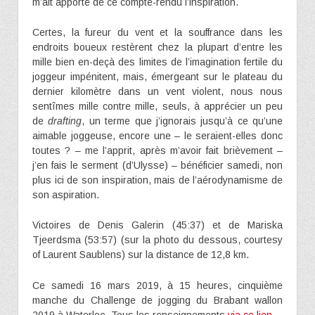
m’ait apporté de ce compte-rendu l’inspiration.
Certes, la fureur du vent et la souffrance dans les
endroits boueux restèrent chez la plupart d’entre les
mille bien en-deçà des limites de l’imagination fertile du
joggeur impénitent, mais, émergeant sur le plateau du
dernier kilomètre dans un vent violent, nous nous
sentîmes mille contre mille, seuls, à apprécier un peu
de
drafting
, un terme que j’ignorais jusqu’à ce qu’une
aimable joggeuse, encore une – le seraient-elles donc
toutes ? – me l’apprit, après m’avoir fait brièvement –
j’en fais le serment (d’Ulysse) – bénéficier samedi, non
plus ici de son inspiration, mais de l’aérodynamisme de
son aspiration.
Victoires de Denis Galerin (45:37) et de Mariska
Tjeerdsma (53:57) (sur la photo du dessous, courtesy
of Laurent Saublens) sur la distance de 12,8 km.
Ce samedi 16 mars 2019, à 15 heures, cinquième
manche du Challenge de jogging du Brabant wallon
2019 à Waterloo. Tous les renseignements
via ce lien
.