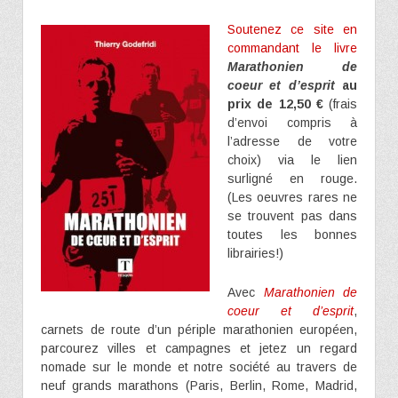
Soutenez ce site en
commandant le livre
Marathonien de
coeur et d’esprit
au
prix de 12,50 €
(frais
d’envoi compris à
l’adresse de votre
choix) via le lien
surligné en rouge.
(Les oeuvres rares ne
se trouvent pas dans
toutes les bonnes
librairies!)
Avec
Marathonien de
coeur et d’esprit
,
carnets de route d’un périple marathonien européen,
parcourez villes et campagnes et jetez un regard
nomade sur le monde et notre société au travers de
neuf grands marathons (Paris, Berlin, Rome, Madrid,