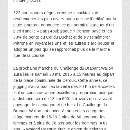
minute (40:59).
822 participants dégustèrent ce « cocktail » de
revêtements les plus divers sans qu’il ne fût dilué par la
pluie, pourtant annoncée, ce qui permit d’attaquer d’un
pied franc le « paris-roubaisque » tronçon pavé et les
30% de pente du Col du Buchet et de s’y remémorer
Pétrone en voyant les uns et les autres s’arc-bouter et
adopter un pas qui se rapprochait plus de la marche
que de la course.
La prochaine manche du Challenge du Brabant Wallon
aura lieu le samedi 23 mai 2015 à 15 heures au départ
de la place communale de Céroux. Cette année, ce
jogging n’aura pas lieu la veille des 20 Km de Bruxelles
et il en constituera une excellente préparation puisque
la distance sera de 13 km 600, à travers un ravissant
paysage de campagne et de bois. Le Challenge du
Brabant Wallon est ouvert à tous et les catégories
d’âge montent de 15-19 à plus de 60 ans pour les
femmes et à plus de 70 ans pour les hommes. A 87
ans, Raymond Rasquin était le doyen du peloton à