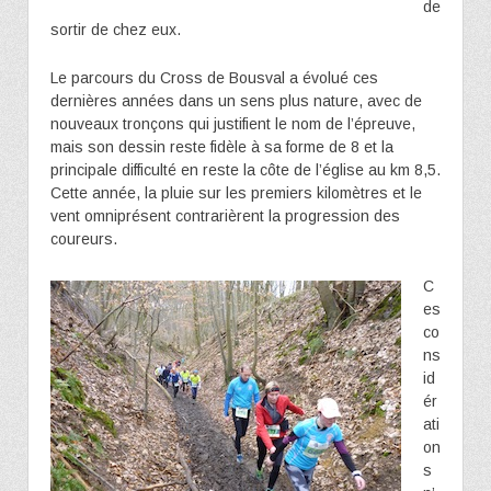
de
sortir de chez eux.
Le parcours du Cross de Bousval a évolué ces
dernières années dans un sens plus nature, avec de
nouveaux tronçons qui justifient le nom de l’épreuve,
mais son dessin reste fidèle à sa forme de 8 et la
principale difficulté en reste la côte de l’église au km 8,5.
Cette année, la pluie sur les premiers kilomètres et le
vent omniprésent contrarièrent la progression des
coureurs.
C
es
co
ns
id
ér
ati
on
s