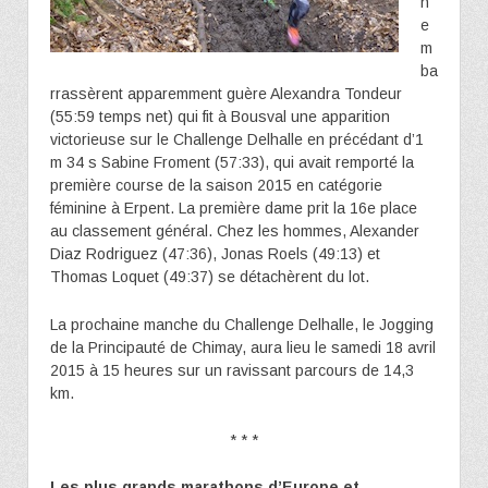
n’
e
m
ba
rrassèrent apparemment guère Alexandra Tondeur
(55:59 temps net) qui fit à Bousval une apparition
victorieuse sur le Challenge Delhalle en précédant d’1
m 34 s Sabine Froment (57:33), qui avait remporté la
première course de la saison 2015 en catégorie
féminine à Erpent. La première dame prit la 16e place
au classement général. Chez les hommes, Alexander
Diaz Rodriguez (47:36), Jonas Roels (49:13) et
Thomas Loquet (49:37) se détachèrent du lot.
La prochaine manche du Challenge Delhalle, le Jogging
de la Principauté de Chimay, aura lieu le samedi 18 avril
2015 à 15 heures sur un ravissant parcours de 14,3
km.
* * *
Les plus grands marathons d’Europe et