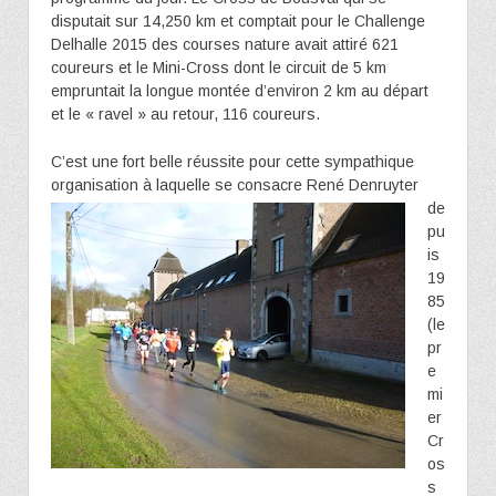
disputait sur 14,250 km et comptait pour le Challenge
Delhalle 2015 des courses nature avait attiré 621
coureurs et le Mini-Cross dont le circuit de 5 km
empruntait la longue montée d’environ 2 km au départ
et le « ravel » au retour, 116 coureurs.
C’est une fort belle réussite pour cette sympathique
organisation à laquelle se
consacre René Denruyter
de
pu
is
19
85
(le
pr
e
mi
er
Cr
os
s