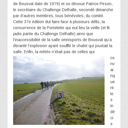
de Bousval date de 1979) et se dévoue Patrice Pirson,
le secrétaire du Challenge Delhalle, secondé dimanche
par d’autres membres, tous bénévoles, du comité.
Cette 37e édition dut faire face à plusieurs défis, la
concurrence de la Portelette qui eut lieu la veille (et fit
jadis partie du Challenge Delhalle) ainsi que
l’inaccessibilité de la salle omnisports de Bousval qu’a
ébranlé l’explosion ayant soufflé le chalet qui jouxtait la
salle. Enfin, la météo n’était pas de celles qui
co
nv
ai
nq
ue
nt
le
s
in
dé
ci
s