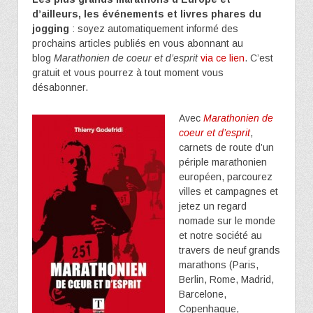
d’ailleurs, les événements et livres phares du
jogging
: soyez automatiquement informé des
prochains articles publiés en vous abonnant au
blog
Marathonien de coeur et d’esprit
via ce lien
. C’est
gratuit et vous pourrez à tout moment vous
désabonner.
Avec
Marathonien de
coeur et d’esprit
,
carnets de route d’un
périple marathonien
européen, parcourez
villes et campagnes et
jetez un regard
nomade sur le monde
et notre société au
travers de neuf grands
marathons (Paris,
Berlin, Rome, Madrid,
Barcelone,
Copenhague,