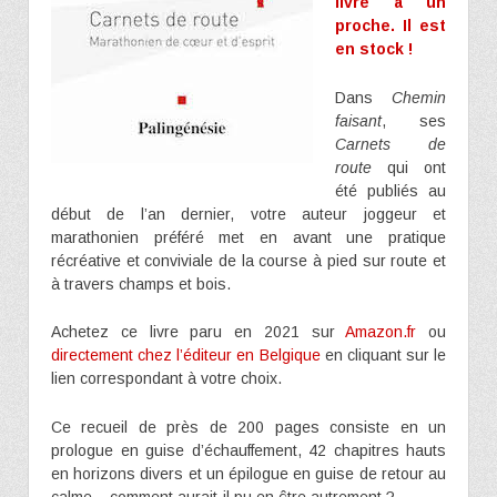
livre à un
proche. Il est
en stock !
Dans
Chemin
faisant
, ses
Carnets de
route
qui ont
été publiés au
début de l’an dernier, votre auteur joggeur et
marathonien préféré met en avant une pratique
récréative et conviviale de la course à pied sur route et
à travers champs et bois.
Achetez ce livre paru en 2021 sur
Amazon.fr
ou
directement chez l’éditeur en Belgique
en cliquant sur le
lien correspondant à votre choix.
Ce recueil de près de 200 pages consiste en un
prologue en guise d’échauffement, 42 chapitres hauts
en horizons divers et un épilogue en guise de retour au
calme – comment aurait-il pu en être autrement ?