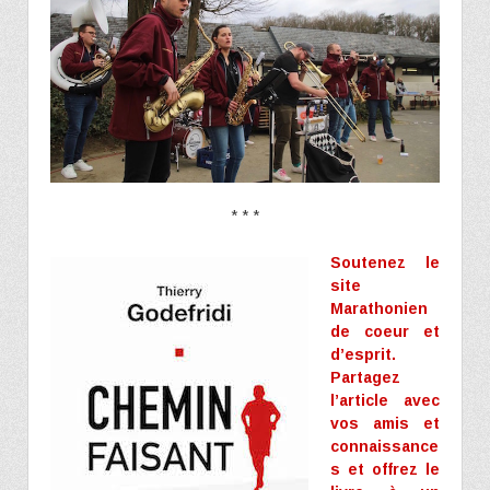
* * *
Soutenez le
site
Marathonien
de coeur et
d’esprit.
Partagez
l’article avec
vos amis et
connaissance
s et offrez le