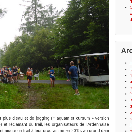
q
C
w
d
Ar
j
j
m
a
m
f
j
d
o
t plus d’eau et de jogging (« aquam et cursum » version
s
et réclamant du trail, les organisateurs de l’Ardennaise
j
ent ajouté un trail à leur programme en 2015, au grand dam
m