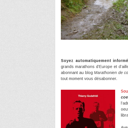
Soyez automatiquement informé 
grands marathons d’Europe et d’aill
abonnant au blog
Marathonien de coe
tout moment vous désabonner.
Sou
coe
l’a
oeu
libr
Av