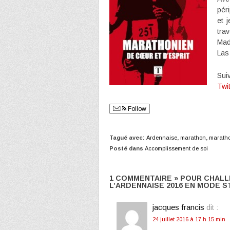
pér
et 
tra
Mad
Las
Sui
Twi
Follow
Tagué avec:
Ardennaise
,
marathon
,
marath
Posté dans
Accomplissement de soi
1 COMMENTAIRE » POUR CHALL
L’ARDENNAISE 2016 EN MODE 
jacques francis
dit :
24 juillet 2016 à 17 h 15 min