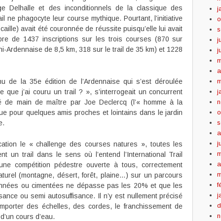
e Delhalle et des inconditionnels de la classique des
j
il ne phagocyte leur course mythique. Pourtant, l’initiative
o
ille) avait été couronnée de réussite puisqu’elle lui avait
s
re de 1437 inscriptions sur les trois courses (870 sur
j
ni-Ardennaise de 8,5 km, 318 sur le trail de 35 km) et 1228
j
m
a
u de la 35e édition de l’Ardennaise qui s’est déroulée
m
que j’ai couru un trail ? », s’interrogeait un concurrent
j
sé de main de maître par Joe Declercq (l’« homme à la
n
ue pour quelques amis proches et lointains dans le jardin
o
e.
s
a
j
cation le « challenge des courses natures », toutes les
m
nt un trail dans le sens où l’entend l’International Trail
a
 une compétition pédestre ouverte à tous, correctement
m
urel (montagne, désert, forêt, plaine…) sur un parcours
f
ronnées ou cimentées ne dépasse pas les 20% et que les
j
ance ou semi autosuffisance. Il n’y est nullement précisé
d
comporter des échelles, des cordes, le franchissement de
n
 d’un cours d’eau.