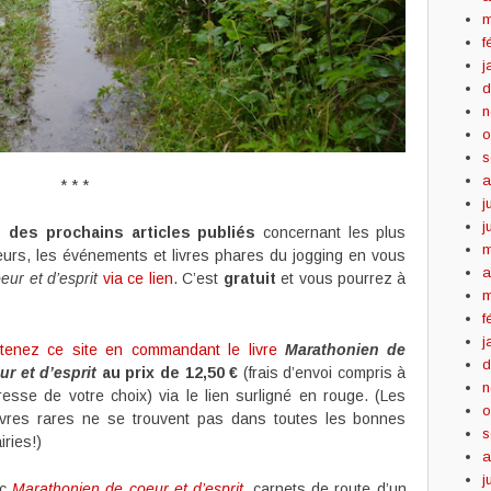
m
f
j
d
n
o
s
a
* * *
j
j
des prochains articles publiés
concernant les plus
m
eurs, les événements et livres phares du jogging en vous
a
ur et d’esprit
via ce lien
. C’est
gratuit
et vous pourrez à
m
f
j
tenez ce site en commandant le livre
Marathonien de
d
ur et d’esprit
au prix de 12,50 €
(frais d’envoi compris à
n
dresse de votre choix) via le lien surligné en rouge. (Les
o
vres rares ne se trouvent pas dans toutes les bonnes
s
airies!)
a
j
ec
Marathonien de coeur et d’esprit
, carnets de route d’un