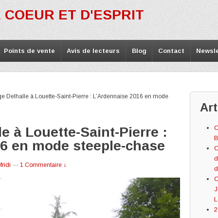
 COEUR ET D'ESPRIT
Points de vente
Avis de lecteurs
Blog
Contact
Newsle
e Delhalle à Louette-Saint-Pierre : L’Ardennaise 2016 en mode
Art
C
e à Louette-Saint-Pierre :
B
16 en mode steeple-chase
C
d
ridi
—
1 Commentaire ↓
d
C
J
L
2