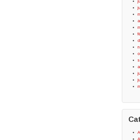
j
j
m
a
m
f
d
n
o
s
a
j
j
m
Ca
A
A