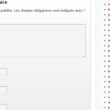
ire
m
f
 publiée.
Les champs obligatoires sont indiqués avec
*
j
d
n
o
s
a
j
j
m
a
m
f
j
d
n
o
s
a
j