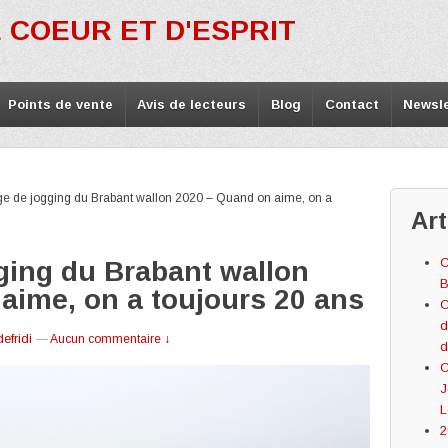
 COEUR ET D'ESPRIT
Points de vente
Avis de lecteurs
Blog
Contact
Newsle
e de jogging du Brabant wallon 2020 – Quand on aime, on a
Art
C
ging du Brabant wallon
B
aime, on a toujours 20 ans
C
d
efridi
—
Aucun commentaire ↓
d
C
J
L
2