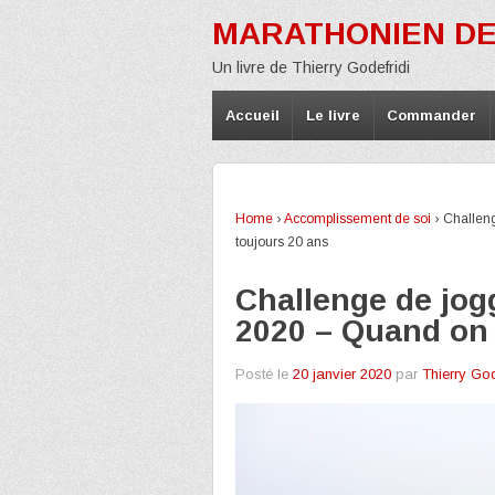
MARATHONIEN DE
Un livre de Thierry Godefridi
Accueil
Le livre
Commander
Home
›
Accomplissement de soi
›
Challeng
toujours 20 ans
Challenge de jog
2020 – Quand on 
Posté le
20 janvier 2020
par
Thierry God