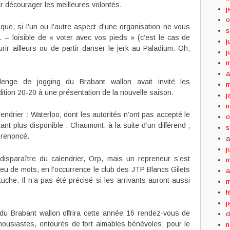
par décourager les meilleures volontés.
j
o
que, si l’un ou l’autre aspect d’une organisation ne vous
s
 – loisible de « voter avec vos pieds » (c’est le cas de
j
courir ailleurs ou de partir danser le jerk au Paladium. Oh,
j
m
a
lenge de jogging du Brabant wallon avait invité les
m
ition 20-20 à une présentation de la nouvelle saison.
j
n
endrier : Waterloo, dont les autorités n’ont pas accepté le
o
tant plus disponible ; Chaumont, à la suite d’un différend ;
s
a renoncé.
a
j
 disparaître du calendrier, Orp, mais un repreneur s’est
m
jeu de mots, en l’occurrence le club des JTP Blancs Gilets
a
che. Il n’a pas été précisé si les arrivants auront aussi
m
f
j
du Brabant wallon offrira cette année 16 rendez-vous de
d
housiastes, entourés de fort aimables bénévoles, pour le
n