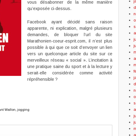
j
vous désabonner de la même manière
d
qu’exposée ci-dessus.
n
o
Facebook ayant décidé sans raison
s
apparente, ni explication, malgré plusieurs
a
demandes, de bloquer l’url du site
j
Marathonien-coeur-esprit.com, il n’est plus
j
possible à qui que ce soit d’envoyer un lien
m
vers un quelconque article du site sur ce
a
merveilleux réseau « social ». L’incitation à
m
une pratique saine du sport et à la lecture y
f
serait-elle considérée comme activité
j
répréhensible ?
d
n
o
s
a
ant Wallon
,
jogging
j
j
m
a