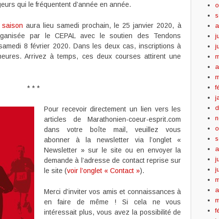
ggeurs qui le fréquentent d’année en année.
o
s
 saison
aura lieu samedi prochain, le 25 janvier 2020, à
a
rganisée par le CEPAL avec le soutien des Tendons
j
samedi 8 février 2020. Dans les deux cas, inscriptions à
j
heures. Arrivez à temps, ces deux courses attirent une
m
a
m
f
* * *
j
d
Pour recevoir directement un lien vers les
n
articles de Marathonien-coeur-esprit.com
o
dans votre boîte mail, veuillez vous
s
abonner à la newsletter via l’onglet «
a
Newsletter » sur le site ou en envoyer la
j
demande à l’adresse de contact reprise sur
j
le site (
voir l’onglet « Contact »
).
m
a
Merci d’inviter vos amis et connaissances à
m
en faire de même ! Si cela ne vous
f
intéressait plus, vous avez la possibilité de