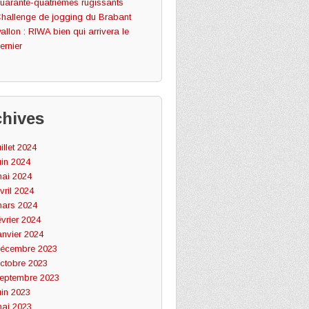
uarante-quatrièmes rugissants
hallenge de jogging du Brabant
allon : RIWA bien qui arrivera le
ernier
chives
uillet 2024
uin 2024
ai 2024
vril 2024
ars 2024
évrier 2024
anvier 2024
écembre 2023
ctobre 2023
eptembre 2023
uin 2023
ai 2023