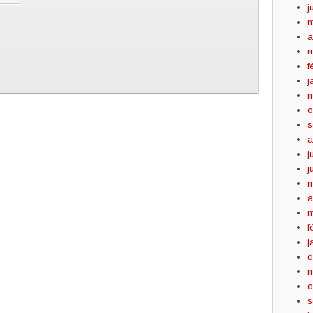
j
m
a
m
f
j
n
o
s
a
j
j
m
a
m
f
j
d
n
o
s