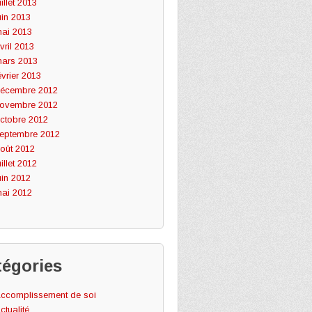
uillet 2013
uin 2013
ai 2013
vril 2013
ars 2013
évrier 2013
écembre 2012
ovembre 2012
ctobre 2012
eptembre 2012
oût 2012
uillet 2012
uin 2012
ai 2012
tégories
ccomplissement de soi
ctualité