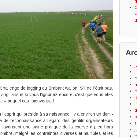
q
C
w
d
Ar
j
j
m
a
Challenge de jogging du Brabant wallon. S’il ne l’était pas,
m
e vingt ans et si vous l’ignoriez encore, c’est que vous êtes
f
ue – auquel cas, bienvenue !
j
d
l’esprit qui présida à sa naissance il y a environ un demi-
o
te de reconnaissance à l’égard des gentils organisateurs
s
ui favorisent une saine pratique de la course à pied hors
j
nombre, malgré les contraintes diverses et multiples et les
m