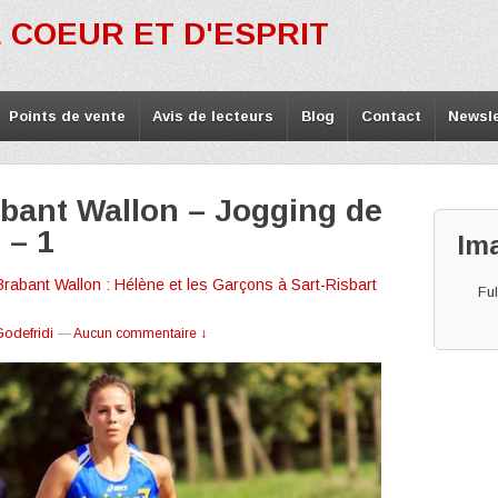
 COEUR ET D'ESPRIT
Points de vente
Avis de lecteurs
Blog
Contact
Newsle
bant Wallon – Jogging de
 – 1
Im
rabant Wallon : Hélène et les Garçons à Sart-Risbart
Ful
Godefridi
—
Aucun commentaire ↓