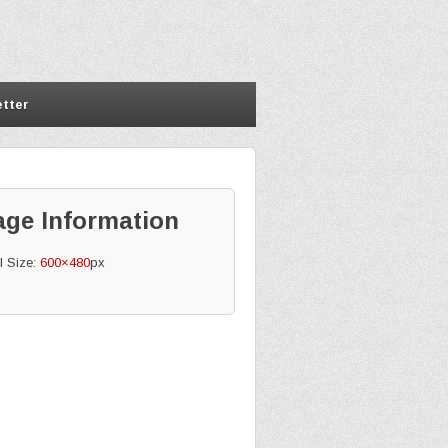
tter
age Information
l Size:
600×480
px