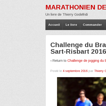
MARATHONIEN DE
Un livre de Thierry Godefridi
Accueil
Le livre
Commander
Challenge du Bra
Sart-Risbart 2016
‹ Return to
Challenge de jogging du B
Posté le
4 septembre 2016
par
Thierry 