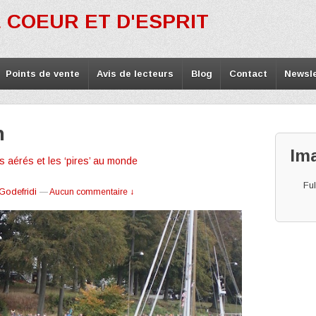
 COEUR ET D'ESPRIT
Points de vente
Avis de lecteurs
Blog
Contact
Newsle
n
Im
 aérés et les ‘pires’ au monde
Ful
 Godefridi
—
Aucun commentaire ↓