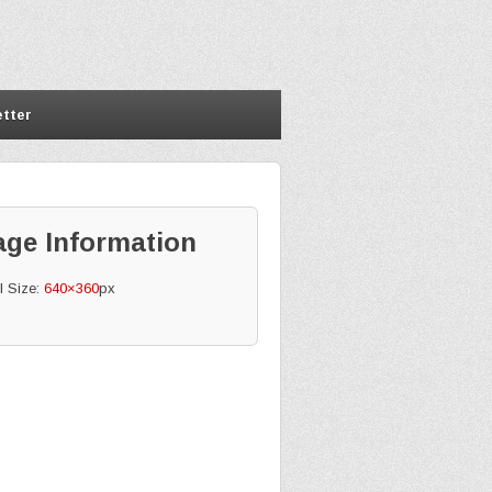
tter
age Information
l Size:
640×360
px