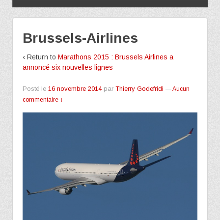
Brussels-Airlines
‹ Return to
Marathons 2015 : Brussels Airlines a
annoncé six nouvelles lignes
Posté le
16 novembre 2014
par
Thierry Godefridi
—
Aucun
commentaire ↓