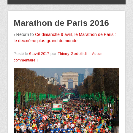
Marathon de Paris 2016
‹ Return to
Ce dimanche 9 avril, le Marathon de Paris :
le deuxième plus grand du monde
Posté le
6 avril 2017
par
Thierry Godefridi
—
Aucun
commentaire ↓