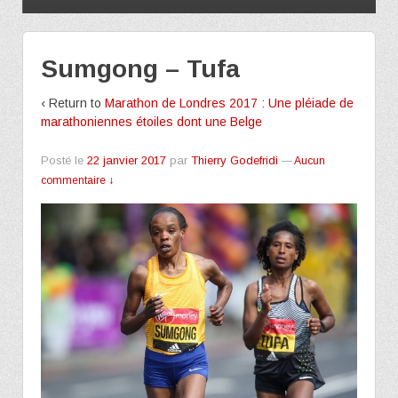
Sumgong – Tufa
‹ Return to
Marathon de Londres 2017 : Une pléiade de
marathoniennes étoiles dont une Belge
Posté le
22 janvier 2017
par
Thierry Godefridi
—
Aucun
commentaire ↓