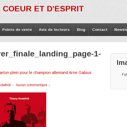
 COEUR ET D'ESPRIT
Points de vente
Avis de lecteurs
Blog
Contact
Newsle
er_finale_landing_page-1-
Im
Carton plein pour le champion allemand Arne Gabius
Ful
defridi
—
Aucun commentaire ↓