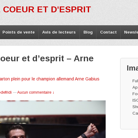
 COEUR ET D'ESPRIT
Points de vente
Avis de lecteurs
Blog
Contact
Newsle
eur et d’esprit – Arne
Im
Carton plein pour le champion allemand Arne Gabius
Ful
Ape
defridi
—
Aucun commentaire ↓
Fo
IS
Shu
Ca