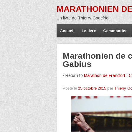
MARATHONIEN DE
Un livre de Thierry Godefridi
Accueil
Le livre
Commander
Marathonien de co
Gabius
‹ Return to
Marathon de Francfort : 
Posté le
25 octobre 2015
par
Thierry Go