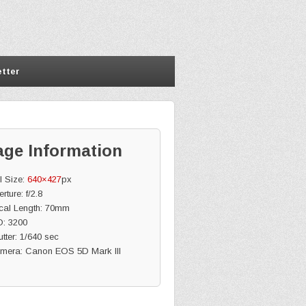
tter
age Information
l Size:
640×427
px
rture: f/2.8
cal Length: 70mm
O: 3200
tter: 1/640 sec
mera: Canon EOS 5D Mark III