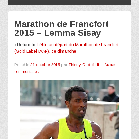
Marathon de Francfort
2015 – Lemma Sisay
‹ Return to
L’élite au départ du Marathon de Francfort
(Gold Label IAAF), ce dimanche
Posté le
21 octobre 2015
par
Thierry Godefridi
—
Aucun
commentaire ↓