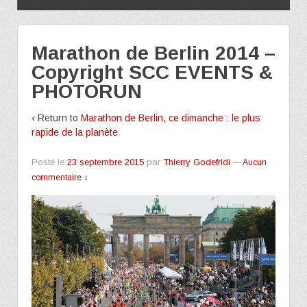
Marathon de Berlin 2014 –
Copyright SCC EVENTS &
PHOTORUN
‹ Return to
Marathon de Berlin, ce dimanche : le plus
rapide de la planète
Posté le
23 septembre 2015
par
Thierry Godefridi
—
Aucun
commentaire ↓