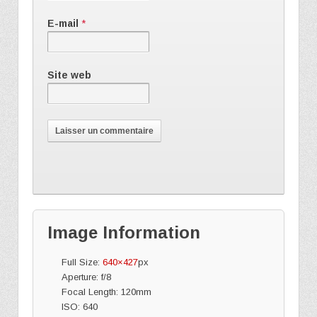
E-mail
*
Site web
Image Information
Full Size:
640×427
px
Aperture: f/8
Focal Length: 120mm
ISO: 640