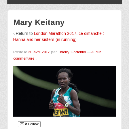
Mary Keitany
‹ Return to
London Marathon 2017, ce dimanche :
Hanna and her sisters (in running)
Posté le
20 avril 2017
par
Thierry Godefridi
—
Aucun
commentaire ↓
Follow