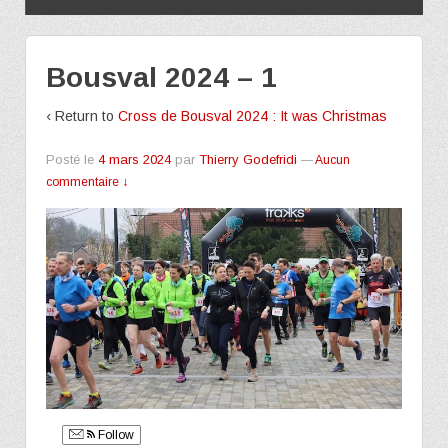
Bousval 2024 – 1
‹ Return to
Cross de Bousval 2024 : It was Christmas
Posté le
4 mars 2024
par
Thierry Godefridi
—
Aucun
commentaire ↓
Follow