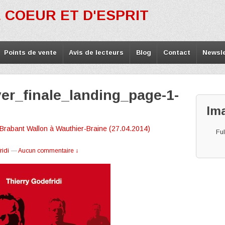
 COEUR ET D'ESPRIT
Points de vente
Avis de lecteurs
Blog
Contact
Newsle
er_finale_landing_page-1-
Im
Brabant Wallon à Wauthier-Braine (27.04.2014)
Ful
ridi
—
Aucun commentaire ↓