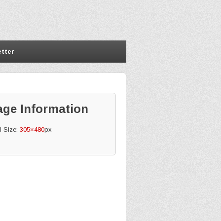
tter
age Information
l Size:
305×480
px