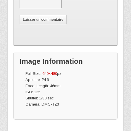
Image Information
Full Size:
640×480
px
Aperture: f/4.9
Focal Length: 46mm
ISO: 125
Shutter: 1/30 sec
Camera: DMC-TZ3