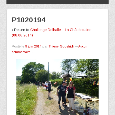
P1020194
‹ Return to
Challenge Delhalle – La Châtelettaine
(08.06.2014)
Posté le
9 juin 2014
par
Thierry Godefridi
—
Aucun
commentaire ↓