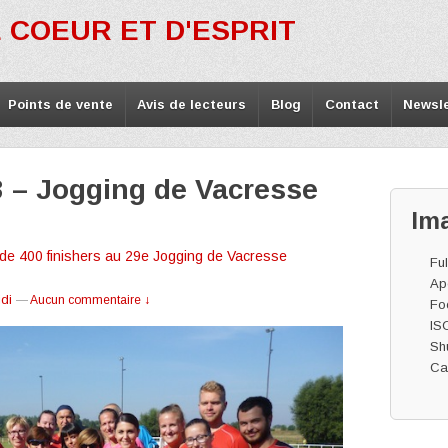
 COEUR ET D'ESPRIT
Points de vente
Avis de lecteurs
Blog
Contact
Newsle
3 – Jogging de Vacresse
Im
 de 400 finishers au 29e Jogging de Vacresse
Ful
Ape
idi
—
Aucun commentaire ↓
Fo
IS
Shu
Ca