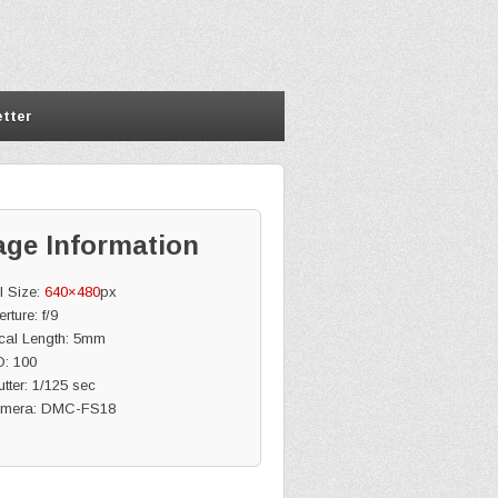
tter
age Information
l Size:
640×480
px
rture: f/9
cal Length: 5mm
O: 100
tter: 1/125 sec
mera: DMC-FS18