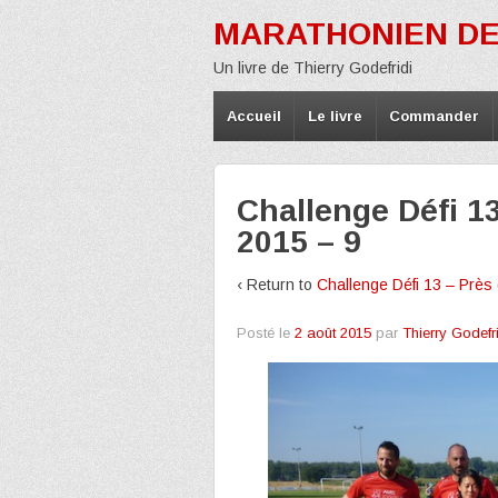
MARATHONIEN DE
Un livre de Thierry Godefridi
Accueil
Le livre
Commander
Challenge Défi 1
2015 – 9
‹ Return to
Challenge Défi 13 – Près
Posté le
2 août 2015
par
Thierry Godefr