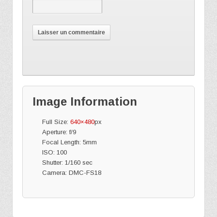
Image Information
Full Size:
640×480
px
Aperture: f/9
Focal Length: 5mm
ISO: 100
Shutter: 1/160 sec
Camera: DMC-FS18