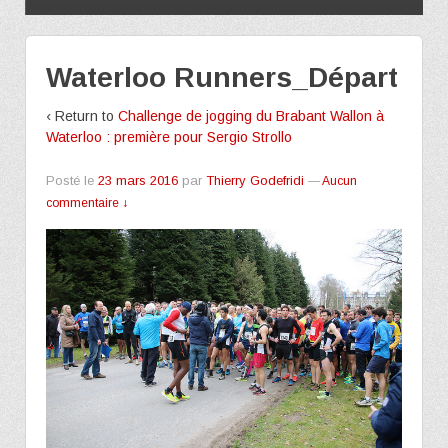
Waterloo Runners_Départ
‹ Return to
Challenge de jogging du Brabant Wallon à
Waterloo : première pour Sergio Strollo
Posté le
23 mars 2016
par
Thierry Godefridi
—
Aucun
commentaire ↓