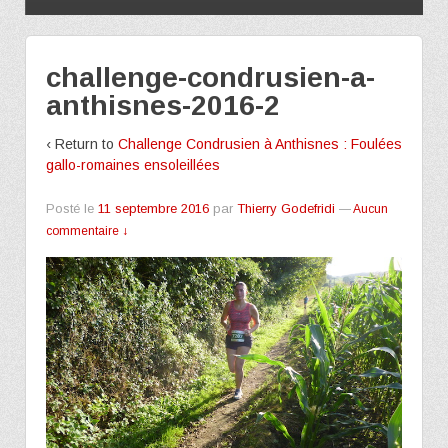
challenge-condrusien-a-
anthisnes-2016-2
‹ Return to
Challenge Condrusien à Anthisnes : Foulées
gallo-romaines ensoleillées
Posté le
11 septembre 2016
par
Thierry Godefridi
—
Aucun
commentaire ↓