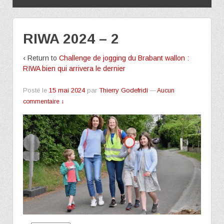
RIWA 2024 – 2
‹ Return to
Challenge de jogging du Brabant wallon :
RIWA bien qui arrivera le dernier
Posté le
15 mai 2024
par
Thierry Godefridi
—
Aucun
commentaire ↓