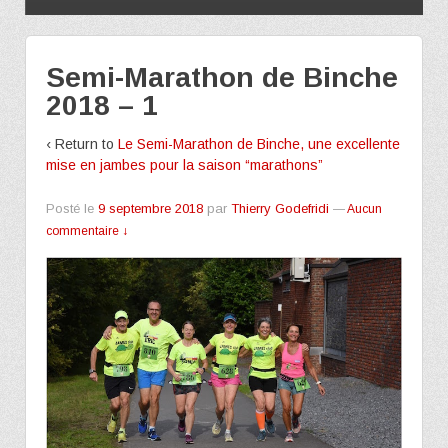
Semi-Marathon de Binche
2018 – 1
‹ Return to
Le Semi-Marathon de Binche, une excellente
mise en jambes pour la saison “marathons”
Posté le
9 septembre 2018
par
Thierry Godefridi
—
Aucun
commentaire ↓