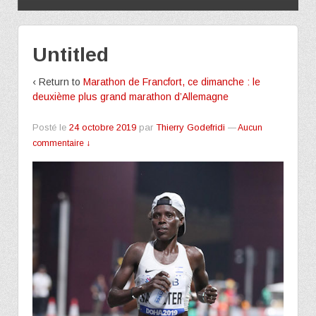
Untitled
‹ Return to
Marathon de Francfort, ce dimanche : le
deuxième plus grand marathon d’Allemagne
Posté le
24 octobre 2019
par
Thierry Godefridi
—
Aucun
commentaire ↓