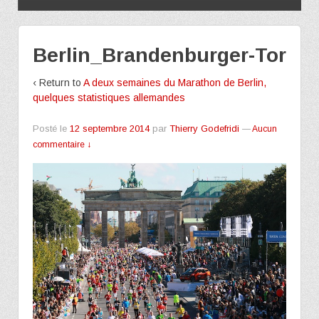
Berlin_Brandenburger-Tor
‹ Return to
A deux semaines du Marathon de Berlin,
quelques statistiques allemandes
Posté le
12 septembre 2014
par
Thierry Godefridi
—
Aucun
commentaire ↓