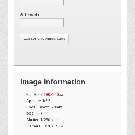
Site web
Image Information
Full Size:
180×240
px
Aperture: f/6.5
Focal Length: 20mm
ISO: 100
Shutter: 1/250 sec
Camera: DMC-FS18