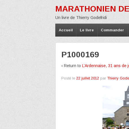
MARATHONIEN DE
Un livre de Thierry Godefridi
Accueil
Le livre
Commander
P1000169
‹ Return to
L’Ardennaise, 31 ans de j
Posté le
22 juillet 2012
par
Thierry Godef