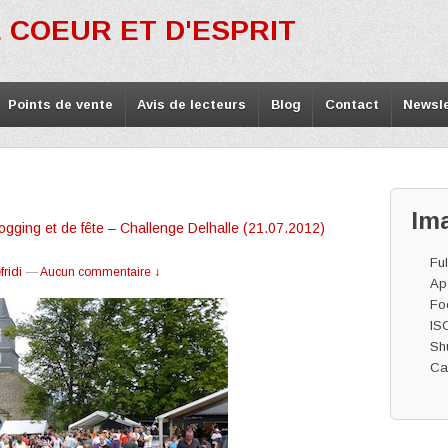
 COEUR ET D'ESPRIT
Points de vente
Avis de lecteurs
Blog
Contact
Newsle
Im
ogging et de fête – Challenge Delhalle (21.07.2012)
Ful
ridi
—
Aucun commentaire ↓
Ape
Fo
IS
Shu
Ca