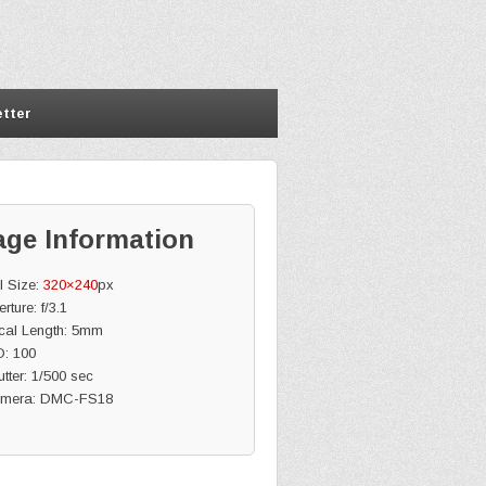
tter
age Information
l Size:
320×240
px
rture: f/3.1
cal Length: 5mm
O: 100
tter: 1/500 sec
mera: DMC-FS18